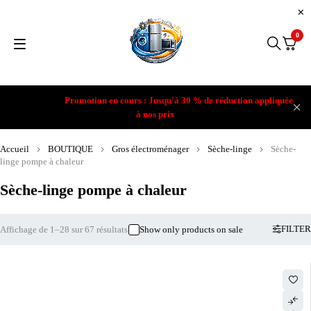
0
Promotion en cours : Jusqu'à 30 % de réduction appliquée
à nos prix
Accueil
BOUTIQUE
Gros électroménager
Sèche-linge
Sèche-
linge pompe à chaleur
Sèche-linge pompe à chaleur
FILTER
Affichage de 1–28 sur 67 résultats
Show only products on sale