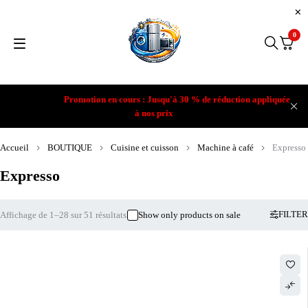
0
Promotion en cours : Jusqu'à 30 % de réduction appliquée
à nos prix
Accueil
BOUTIQUE
Cuisine et cuisson
Machine à café
Expresso
Expresso
FILTER
Affichage de 1–28 sur 51 résultats
Show only products on sale