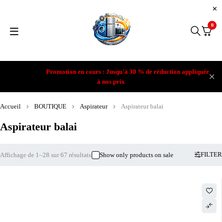
0
Promotion en cours : Jusqu'à 30 % de réduction appliquée
à nos prix
Accueil
BOUTIQUE
Aspirateur
Aspirateur balai
Aspirateur balai
FILTER
Affichage de 1–28 sur 67 résultats
Show only products on sale