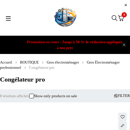
0
Promotion en cours : Jusqu'à 30 % de réduction appliquée
à nos prix
Accueil
BOUTIQUE
Gros électroménager
Gros Électroménager
professionnel
Congélateur pro
Congélateur pro
FILTER
8 résultats affichés
Show only products on sale