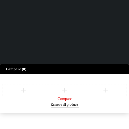
FAQs
Nous serions ravis d'avoir votre avis !
Donnez Votre Avis
©
ELECTRO BDA
– Tous Droits Réservés
Compare
(0)
Compare
Remove all products