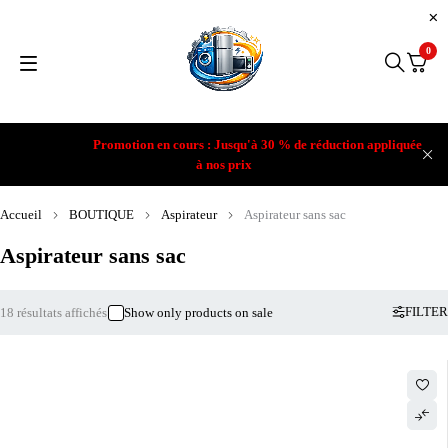
0
Promotion en cours : Jusqu'à 30 % de réduction appliquée
à nos prix
Accueil
BOUTIQUE
Aspirateur
Aspirateur sans sac
Aspirateur sans sac
FILTER
18 résultats affichés
Show only products on sale