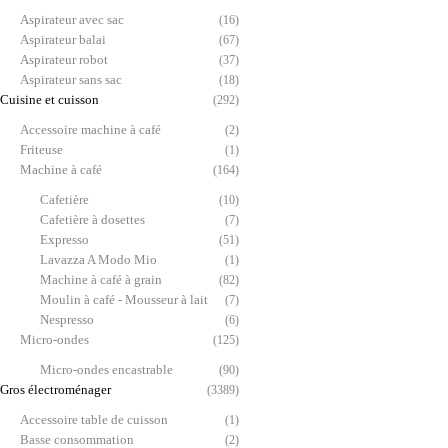
Aspirateur avec sac
(16)
Aspirateur balai
(67)
Aspirateur robot
(37)
Aspirateur sans sac
(18)
Cuisine et cuisson
(292)
Accessoire machine à café
(2)
Friteuse
(1)
Machine à café
(164)
Cafetière
(10)
Cafetière à dosettes
(7)
Expresso
(51)
Lavazza A Modo Mio
(1)
Machine à café à grain
(82)
Moulin à café - Mousseur à lait
(7)
Nespresso
(6)
Micro-ondes
(125)
Micro-ondes encastrable
(90)
Gros électroménager
(3389)
Accessoire table de cuisson
(1)
Basse consommation
(2)