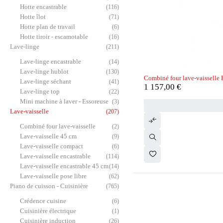
Hotte encastrable
(116)
Hotte îlot
(71)
Hotte plan de travail
(6)
Hotte tiroir - escamotable
(16)
Lave-linge
(211)
Lave-linge encastrable
(14)
Lave-linge hublot
(130)
Combiné four lave-vaissel
Lave-linge séchant
(41)
1 157,00
€
Lave-linge top
(22)
Mini machine à laver - Essoreuse
(3)
Lave-vaisselle
(207)
Combiné four lave-vaisselle
(2)
Lave-vaisselle 45 cm
(9)
Lave-vaisselle compact
(6)
Lave-vaisselle encastrable
(114)
Lave-vaisselle encastrable 45 cm
(14)
Lave-vaisselle pose libre
(62)
Piano de cuisson - Cuisinière
(765)
Crédence cuisine
(6)
Cuisinière électrique
(1)
Cuisinière induction
(26)