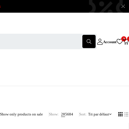
x
0
Account
Show only products on sale
Show:
28
56
84
Sort
Tri par défaut