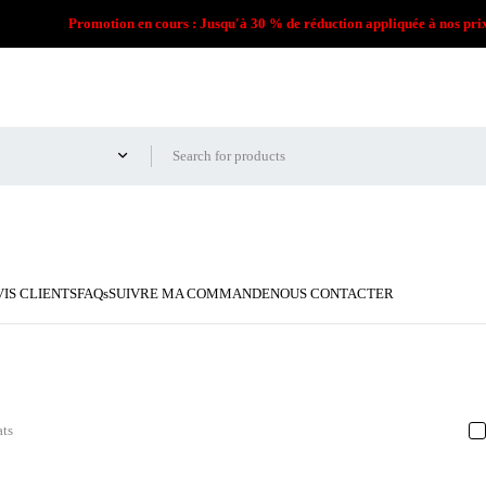
Promotion en cours : Jusqu'à 30 % de réduction appliquée à nos pri
VIS CLIENTS
FAQs
SUIVRE MA COMMANDE
NOUS CONTACTER
ats