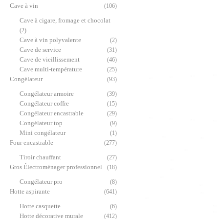
Cave à vin
(106)
Cave à cigare, fromage et chocolat
(2)
Cave à vin polyvalente
(2)
Cave de service
(31)
Cave de vieillissement
(46)
Cave multi-température
(25)
Congélateur
(93)
Congélateur armoire
(39)
Congélateur coffre
(15)
Congélateur encastrable
(29)
Congélateur top
(9)
Mini congélateur
(1)
Four encastrable
(277)
Tiroir chauffant
(27)
Gros Électroménager professionnel
(18)
Congélateur pro
(8)
Hotte aspirante
(641)
Hotte casquette
(6)
Hotte décorative murale
(412)