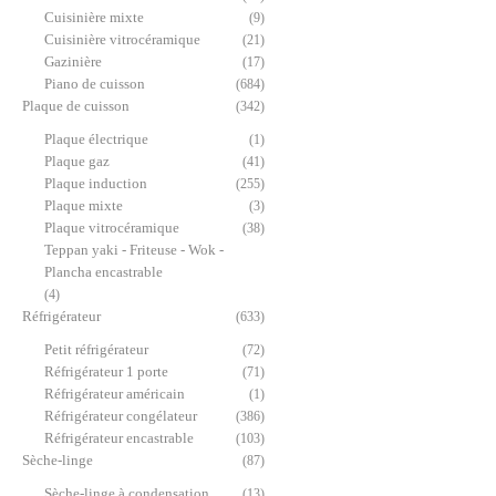
Cuisinière mixte
(9)
Cuisinière vitrocéramique
(21)
Gazinière
(17)
Piano de cuisson
(684)
Plaque de cuisson
(342)
Plaque électrique
(1)
Plaque gaz
(41)
Plaque induction
(255)
Plaque mixte
(3)
Plaque vitrocéramique
(38)
Teppan yaki - Friteuse - Wok -
Plancha encastrable
(4)
Réfrigérateur
(633)
Petit réfrigérateur
(72)
Réfrigérateur 1 porte
(71)
Réfrigérateur américain
(1)
Réfrigérateur congélateur
(386)
Réfrigérateur encastrable
(103)
Sèche-linge
(87)
Sèche-linge à condensation
(13)