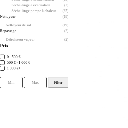
Sèche-linge à évacuation
(2)
Sèche-linge pompe à chaleur
(67)
Nettoyeur
(19)
Nettoyeur de sol
(19)
Repassage
(2)
Défroisseur vapeur
(2)
Prix
0 - 500 €
500 € - 1 000 €
1 000 €+
Filter