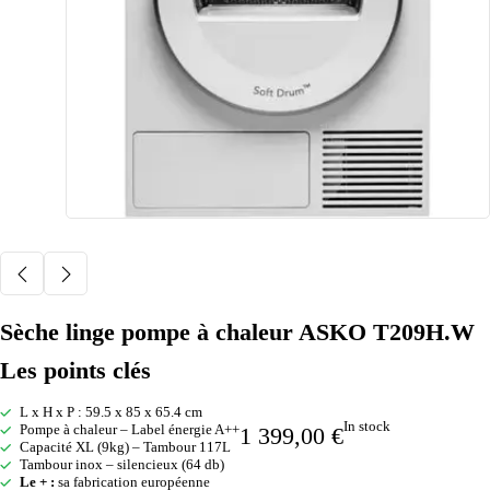
Sèche linge pompe à chaleur ASKO T209H.W
Les points clés
L x H x P : 59.5 x 85 x 65.4 cm
In stock
Pompe à chaleur – Label énergie A++
1 399,00
€
Capacité XL (9kg) – Tambour 117L
Tambour inox – silencieux (64 db)
Le + :
sa fabrication européenne