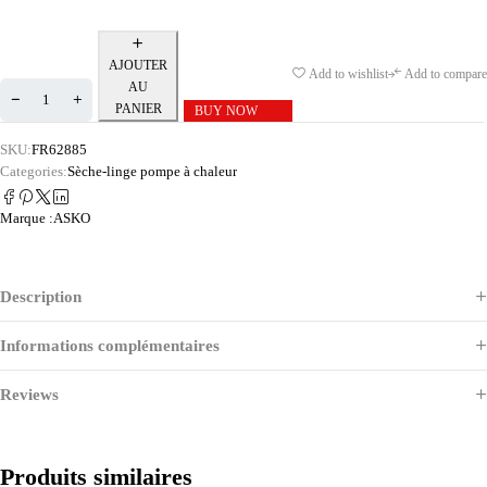
AJOUTER
Add to wishlist
Add to compare
AU
PANIER
BUY NOW
SKU:
FR62885
Categories:
Sèche-linge pompe à chaleur
Marque :
ASKO
Description
Informations complémentaires
Reviews
Produits similaires