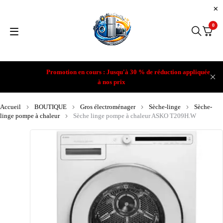
0
Promotion en cours : Jusqu'à 30 % de réduction appliquée
à nos prix
Accueil
BOUTIQUE
Gros électroménager
Sèche-linge
Sèche-
linge pompe à chaleur
Sèche linge pompe à chaleur ASKO T209H.W