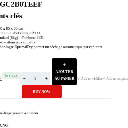
GC2B0TEEF
nts clés
60 x 85 x 60 cm
leur – Label énergie A+++
andard (8kg) – Tambour 115L
x – silencieux (65 db)
chnologie OptimalDry permet un séchage automatique par capteurs
AJOUTER
In stock
€
AU PANIER
Add to wishlist
Add to compare
BUY NOW
he-linge pompe à chaleur
SUNG