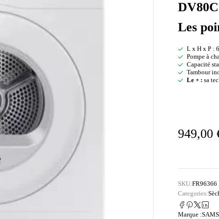
DV80C
Les poi
L x H x P : 
Pompe à cha
Capacité st
Tambour ino
Le + :
sa te
949,00
SKU:
FR96366
Categories:
Sèc
Marque :
SAM