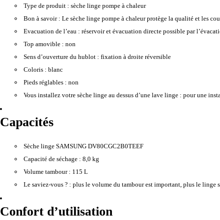
Type de produit :
sèche linge pompe à chaleur
Bon à savoir :
Le sèche linge pompe à chaleur protège la qualité et les coul
Evacuation de l’eau :
réservoir et évacuation directe possible par l’évaca
Top amovible :
non
Sens d’ouverture du hublot :
fixation à droite réversible
Coloris :
blanc
Pieds réglables :
non
Vous installez votre sèche linge au dessus d’une lave linge :
pour une instal
Capacités
Sèche linge SAMSUNG DV80CGC2B0TEEF
Capacité de séchage :
8,0 kg
Volume tambour :
115 L
Le saviez-vous ? :
plus le volume du tambour est important, plus le linge s
Confort d’utilisation