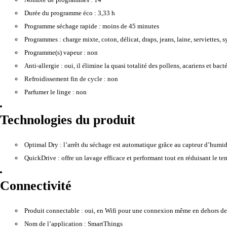
Durée du programme éco :
3,33 h
Programme séchage rapide :
moins de 45 minutes
Programmes :
charge mixte, coton, délicat, draps, jeans, laine, serviettes, s
Programme(s) vapeur :
non
Anti-allergie :
oui, il élimine la quasi totalité des pollens, acariens et bacté
Refroidissement fin de cycle :
non
Parfumer le linge :
non
Technologies du produit
Optimal Dry :
l’arrêt du séchage est automatique grâce au capteur d’humidi
QuickDrive :
offre un lavage efficace et performant tout en réduisant le t
Connectivité
Produit connectable :
oui, en Wifi pour une connexion même en dehors de v
Nom de l’application :
SmartThings