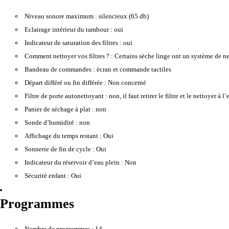
Niveau sonore maximum :
silencieux (65 db)
Eclairage intérieur du tambour :
oui
Indicateur de saturation des filtres :
oui
Comment nettoyer vos filtres ? :
Certains sèche linge ont un système de netto
Bandeau de commandes :
écran et commande tactiles
Départ différé ou fin différée :
Non concerné
Filtre de porte autonettoyant :
non, il faut retirer le filtre et le nettoyer à 
Panier de séchage à plat :
non
Sonde d’humidité :
non
Affichage du temps restant :
Oui
Sonnerie de fin de cycle :
Oui
Indicateur du réservoir d’eau plein :
Non
Sécurité enfant :
Oui
Programmes
Nombre de programmes :
14