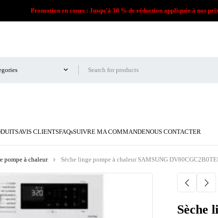
Promotion en cours : Jusqu'à 30 % de réduction appliquée à nos pri
ODUITS
AVIS CLIENTS
FAQs
SUIVRE MA COMMANDE
NOUS CONTACTER
e pompe à chaleur
Sèche linge pompe à chaleur SAMSUNG DV80CGC2B0TE
Sèche 