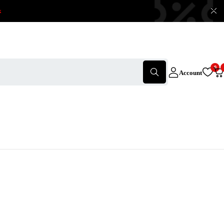
x
0
Account