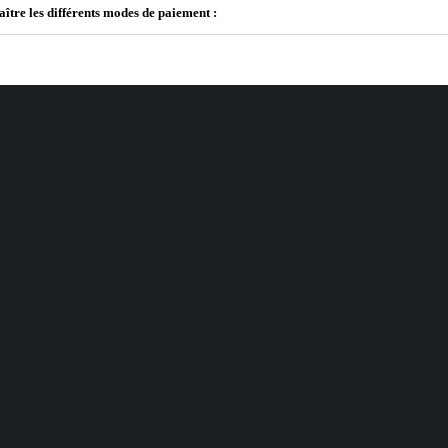
aître les différents modes de paiement :
NOS SERVICES
A PROPOS DE NOUS
Suivre ma commande
Informations légales
Satisfait ou remboursé
Politique de confidentialité
Politique de livraison
Conditions générales de ven
Garantie
Qui sommes-nous ?
FAQs
Blog