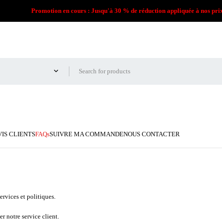
Promotion en cours : Jusqu'à 30 % de réduction appliquée à nos pri
VIS CLIENTS
FAQs
SUIVRE MA COMMANDE
NOUS CONTACTER
rvices et politiques.
r notre service client.