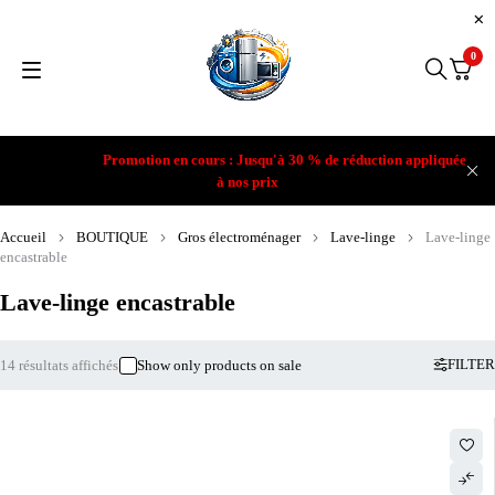
0
Promotion en cours : Jusqu'à 30 % de réduction appliquée
à nos prix
Accueil
BOUTIQUE
Gros électroménager
Lave-linge
Lave-linge
encastrable
Lave-linge encastrable
FILTER
14 résultats affichés
Show only products on sale