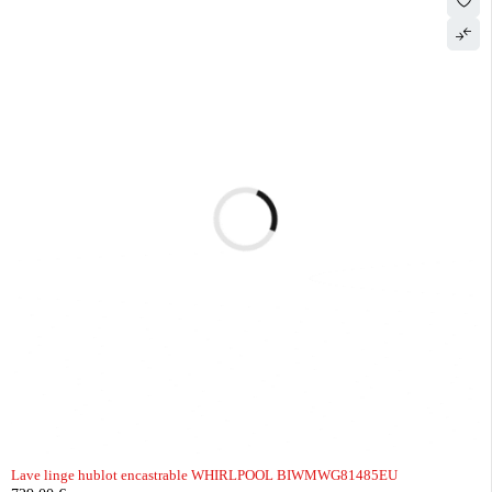
Lave linge hublot encastrable WHIRLPOOL BIWMWG81485EU