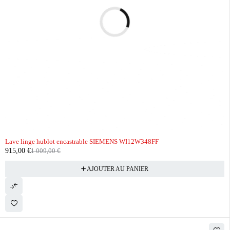
-9%
Lave linge hublot encastrable SIEMENS WI12W348FF
915,00
€
1 009,00
€
AJOUTER AU PANIER