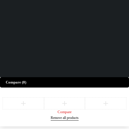
CONTACTEZ-NOUS
Comment pouvons-nous vous aider aujourd'hui ?
FAQs
Nous serions ravis d'avoir votre avis !
Donnez Votre Avis
©
ELECTRO BDA
– Tous Droits Réservés
Compare
(0)
Compare
Remove all products