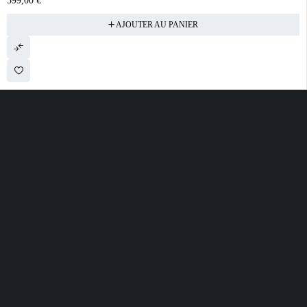
599,00
€
AJOUTER AU PANIER
28 ROUTE DE SECLIN 59310 ORCHIES
contact@electrobda.fr
07 80 95 94 69
INFORMATIONS
NOS SERVICES
A PROPOS DE
NOUS
Avis clients
Suivre ma commande
Informations légales