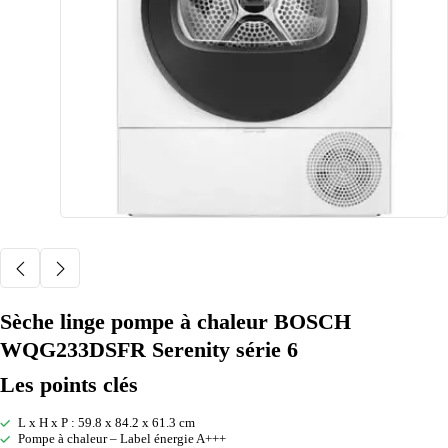
Sèche linge pompe à chaleur BOSCH
WQG233DSFR Serenity série 6
Les points clés
L x H x P : 59.8 x 84.2 x 61.3 cm
Pompe à chaleur – Label énergie A+++