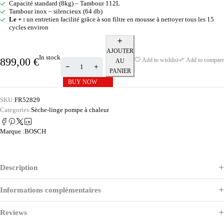
Capacité standard (8kg) – Tambour 112L
Tambour inox – silencieux (64 db)
Le + :
un entretien facilité grâce à son filtre en mousse à nettoyer tous les 15
cycles environ
AJOUTER
In stock
899,00
€
Add to wishlist
Add to compare
AU
PANIER
BUY NOW
SKU:
FR52829
Categories:
Sèche-linge pompe à chaleur
Marque :
BOSCH
Description
Informations complémentaires
Reviews