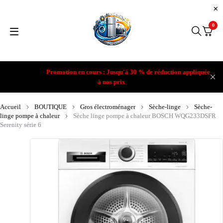
0
Promotion en cours : Jusqu'à 30 % de réduction appliquée
à nos prix
Accueil
BOUTIQUE
Gros électroménager
Sèche-linge
Sèche-
linge pompe à chaleur
Sèche linge pompe à chaleur BOSCH WQG233DSFR
Serenity série 6