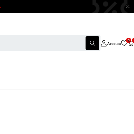
x
0
Account