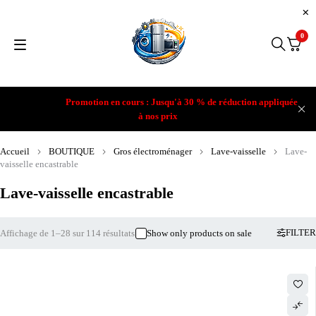
0
Promotion en cours : Jusqu'à 30 % de réduction appliquée
à nos prix
Accueil
BOUTIQUE
Gros électroménager
Lave-vaisselle
Lave-
vaisselle encastrable
Lave-vaisselle encastrable
FILTER
Affichage de 1–28 sur 114 résultats
Show only products on sale