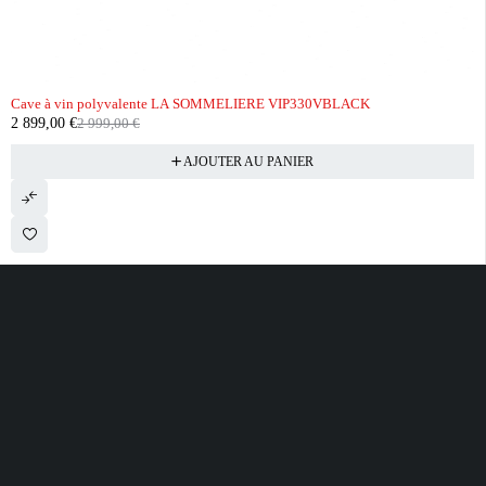
-3%
Cave à vin polyvalente LA SOMMELIERE VIP330VBLACK
2 899,00
€
2 999,00
€
AJOUTER AU PANIER
28 ROUTE DE SECLIN 59310 ORCHIES
contact@electrobda.fr