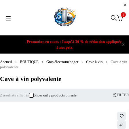
0
Promotion en cours : Jusqu'à 30 % de réduction appliquée
à nos prix
Accueil
BOUTIQUE
Gros électroménager
Cave à vin
Cave à vin
polyvalente
Cave à vin polyvalente
FILTER
2 résultats affichés
Show only products on sale