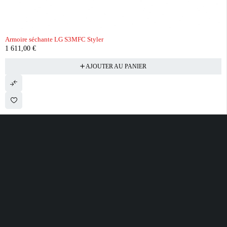
Armoire séchante LG S3MFC Styler
1 611,00
€
AJOUTER AU PANIER
28 ROUTE DE SECLIN 59310 ORCHIES
contact@electrobda.fr