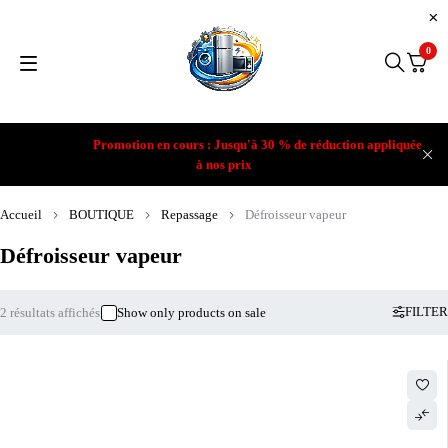
0
Promotion en cours : Jusqu'à 30 % de réduction appliquée
à nos prix
Accueil
BOUTIQUE
Repassage
Défroisseur vapeur
Défroisseur vapeur
FILTER
2 résultats affichés
Show only products on sale