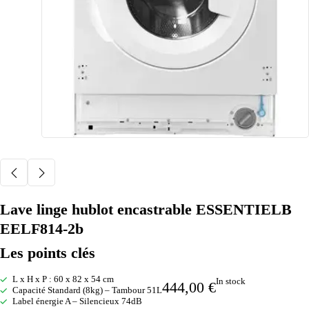
Lave linge hublot encastrable ESSENTIELB
EELF814-2b
Les points clés
L x H x P : 60 x 82 x 54 cm
In stock
444,00
€
Capacité Standard (8kg) – Tambour 51L
Label énergie A – Silencieux 74dB