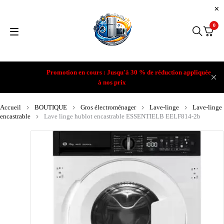
0
Promotion en cours : Jusqu'à 30 % de réduction appliquée
à nos prix
Accueil
BOUTIQUE
Gros électroménager
Lave-linge
Lave-linge
encastrable
Lave linge hublot encastrable ESSENTIELB EELF814-2b