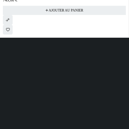
749,00
€
AJOUTER AU PANIER
28 ROUTE DE SECLIN 59310 ORCHIES
contact@electrobda.fr
07 80 95 94 69
INFORMATIONS
NOS SERVICES
A PROPOS DE
NOUS
Avis clients
Suivre ma commande
Informations légales