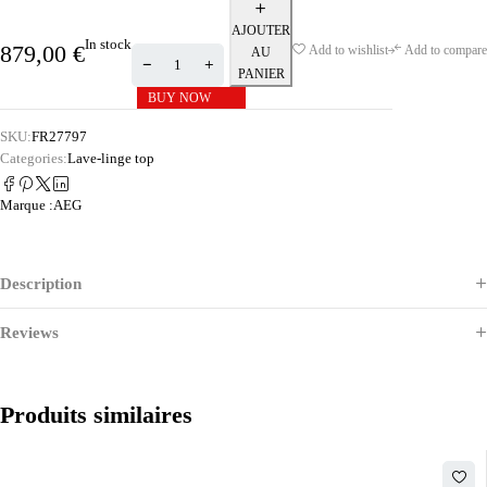
AJOUTER
In stock
879,00
€
Add to wishlist
Add to compare
AU
PANIER
BUY NOW
SKU:
FR27797
Categories:
Lave-linge top
Marque :
AEG
Description
Reviews
Produits similaires