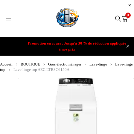
0
Promotion en cours : Jusqu'à 30 % de réduction appliquée
à nos prix
Accueil
BOUTIQUE
Gros électroménager
Lave-linge
Lave-linge
top
Lave linge top AEG LTR8C6150A