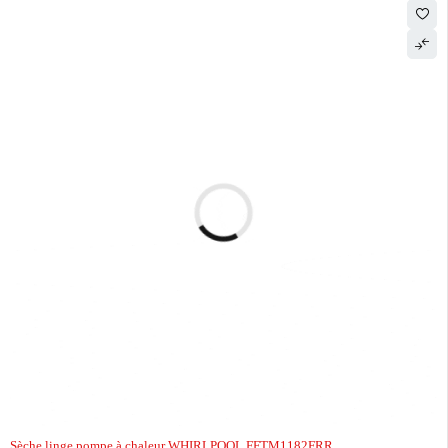
Sèche linge pompe à chaleur WHIRLPOOL FFTM1182FRR