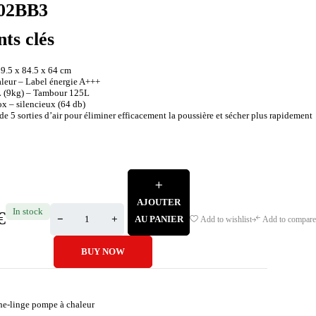
02BB3
nts clés
59.5 x 84.5 x 64 cm
leur – Label énergie A+++
L (9kg) – Tambour 125L
x – silencieux (64 db)
e 5 sorties d’air pour éliminer efficacement la poussière et sécher plus rapidement
AJOUTER
In stock
€
AU PANIER
Add to wishlist
Add to compare
BUY NOW
he-linge pompe à chaleur