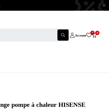
x
0
0
Account
linge pompe à chaleur HISENSE