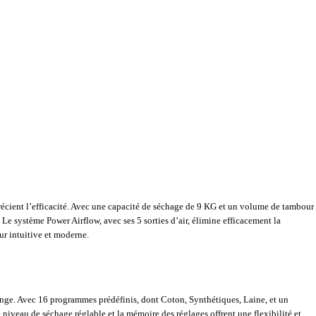
écient l’efficacité. Avec une capacité de séchage de 9 KG et un volume de tambour
 Le système Power Airflow, avec ses 5 sorties d’air, élimine efficacement la
ur intuitive et moderne.
inge. Avec 16 programmes prédéfinis, dont Coton, Synthétiques, Laine, et un
 niveau de séchage réglable et la mémoire des réglages offrent une flexibilité et