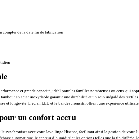
 compter de la date fin de fabrication
tidien
ale
erformance et grande capacité, idéal pour les familles nombreuses ou ceux qui appr
tambour en acier inoxydable garantit une durabilité et un soin inégalé des textiles.
sse et longévité. L’écran LED et le bandeau sensitif offrent une expérience utilisate
 pour un confort accru
ynchroniser avec votre lave-linge Hisense, facilitant ainsi la gestion de votre l
hage automatique, le capteur d’humidité et les options telles que la fin différée, le