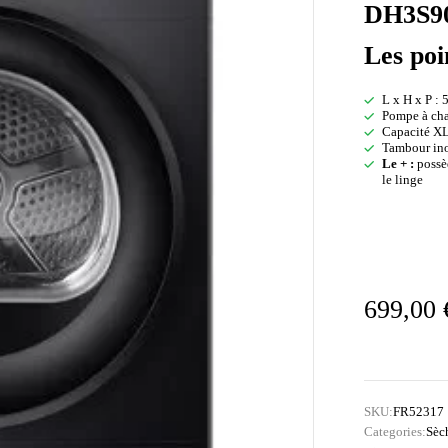
DH3S9
Les poi
L x H x P : 
Pompe à cha
Capacité X
Tambour ino
Le + :
possèd
le linge
699,00
SKU:
FR52317
Categories:
Sèc