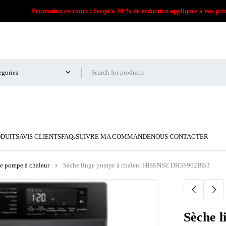
Promotion en cours : Jusqu'à 30 % de réduction appliquée à nos pri
ODUITS
AVIS CLIENTS
FAQs
SUIVRE MA COMMANDE
NOUS CONTACTER
e pompe à chaleur
Sèche linge pompe à chaleur HISENSE DH3S902BB3
Sèche 