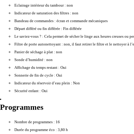
Eclairage intérieur du tambour :
non
Indicateur de saturation des filtres :
non
Bandeau de commandes :
écran et commande mécaniques
Départ différé ou fin différée :
Fin différée
Le saviez-vous ? :
Cela permet de sécher le linge aux heures creuses ou pe
Filtre de porte autonettoyant :
non, il faut retirer le filtre et le nettoyer à 
Panier de séchage à plat :
non
Sonde d’humidité :
non
Affichage du temps restant :
Oui
Sonnerie de fin de cycle :
Oui
Indicateur du réservoir d’eau plein :
Non
Sécurité enfant :
Oui
Programmes
Nombre de programmes :
16
Durée du programme éco :
3,80 h