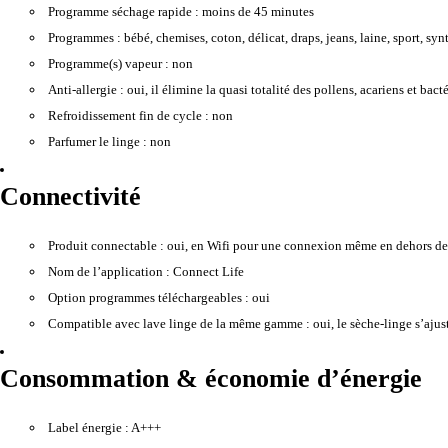
Programme séchage rapide :
moins de 45 minutes
Programmes :
bébé, chemises, coton, délicat, draps, jeans, laine, sport, sy
Programme(s) vapeur :
non
Anti-allergie :
oui, il élimine la quasi totalité des pollens, acariens et bacté
Refroidissement fin de cycle :
non
Parfumer le linge :
non
Connectivité
Produit connectable :
oui, en Wifi pour une connexion même en dehors de v
Nom de l’application :
Connect Life
Option programmes téléchargeables :
oui
Compatible avec lave linge de la même gamme :
oui, le sèche-linge s’aju
Consommation & économie d’énergie
Label énergie :
A+++