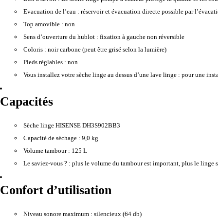
Evacuation de l’eau :
réservoir et évacuation directe possible par l’évaca
Top amovible :
non
Sens d’ouverture du hublot :
fixation à gauche non réversible
Coloris :
noir carbone (peut être grisé selon la lumière)
Pieds réglables :
non
Vous installez votre sèche linge au dessus d’une lave linge :
pour une instal
Capacités
Sèche linge HISENSE DH3S902BB3
Capacité de séchage :
9,0 kg
Volume tambour :
125 L
Le saviez-vous ? :
plus le volume du tambour est important, plus le linge s
Confort d’utilisation
Niveau sonore maximum :
silencieux (64 db)