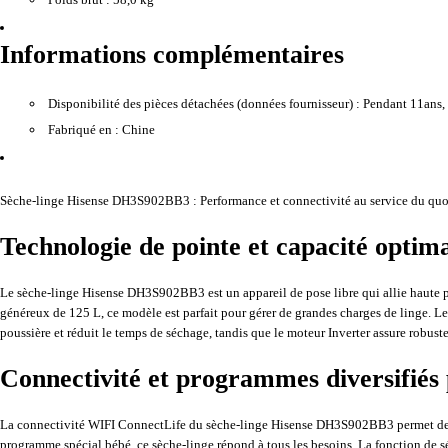
Informations complémentaires
Disponibilité des pièces détachées (données fournisseur) :
Pendant 11ans, à
Fabriqué en :
Chine
Sèche-linge Hisense DH3S902BB3 : Performance et connectivité au service du quo
Technologie de pointe et capacité optim
Le sèche-linge Hisense DH3S902BB3 est un appareil de pose libre qui allie haute p
généreux de 125 L, ce modèle est parfait pour gérer de grandes charges de linge. Le 
poussière et réduit le temps de séchage, tandis que le moteur Inverter assure robuste
Connectivité et programmes diversifiés
La connectivité WIFI ConnectLife du sèche-linge Hisense DH3S902BB3 permet de le s
programme spécial bébé, ce sèche-linge répond à tous les besoins. La fonction de séc