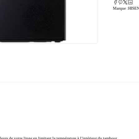
Marque :
HISE
eurs de votre linge en limitant la température à l’intérieur du tambour.