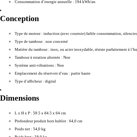
Consommation d’energie annuelle :
194 kWh/an
Conception
Type de moteur :
induction (avec courroie) faible consommation, silencie
Type de tambour :
non concerné
Matière du tambour :
inox, ou acier inoxydable, résiste parfaitement à l’hu
Tambour à rotation alternée :
Non
Système anti-vibrations :
Non
Emplacement du réservoir d’eau :
partie haute
Type d’afficheur :
digital
Dimensions
L x H x P :
59.5 x 84.5 x 64 cm
Profondeur produit hors hublot :
64,0 cm
Poids net :
54,0 kg
Poids brut :
58,0 kg