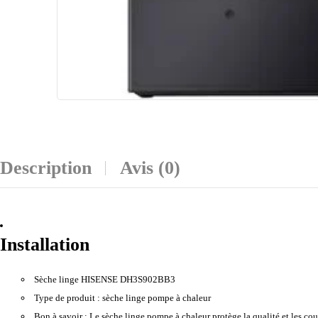
Description
Avis (0)
Installation
Sèche linge HISENSE DH3S902BB3
Type de produit :
sèche linge pompe à chaleur
Bon à savoir :
Le sèche linge pompe à chaleur protège la qualité et les coul