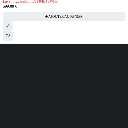
Lave linge hublot LG F94B16WHS
599,00
€
AJOUTER AU PANIER
28 ROUTE DE SECLIN 59310 ORCHIES
contact@electrobda.fr
07 80 95 94 69
INFORMATIONS
NOS SERVICES
A PROPOS DE
NOUS
Avis clients
Suivre ma commande