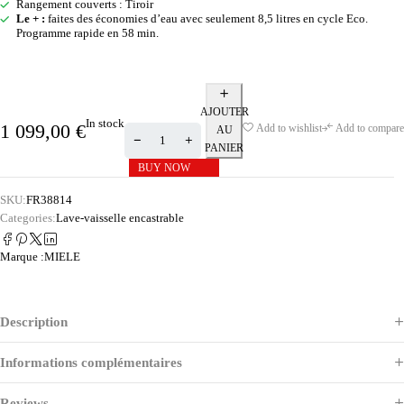
Rangement couverts : Tiroir
Le + :
faites des économies d’eau avec seulement 8,5 litres en cycle Eco.
Programme rapide en 58 min.
AJOUTER
In stock
1 099,00
€
Add to wishlist
Add to compare
AU
PANIER
BUY NOW
SKU:
FR38814
Categories:
Lave-vaisselle encastrable
Marque :
MIELE
Description
Informations complémentaires
Reviews