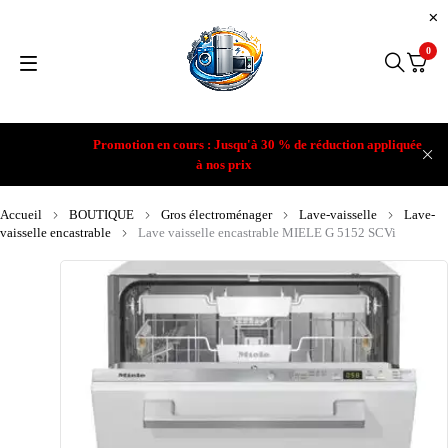
0
Promotion en cours : Jusqu'à 30 % de réduction appliquée
à nos prix
Accueil
BOUTIQUE
Gros électroménager
Lave-vaisselle
Lave-
vaisselle encastrable
Lave vaisselle encastrable MIELE G 5152 SCVi