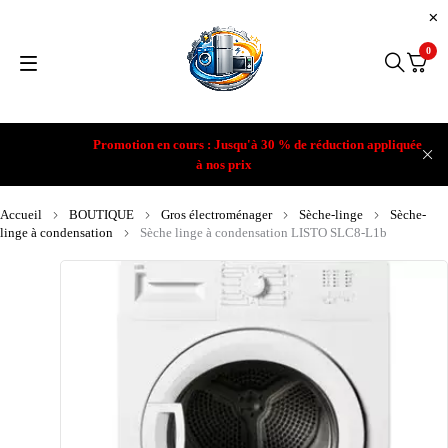
0
Promotion en cours : Jusqu'à 30 % de réduction appliquée
à nos prix
Accueil
BOUTIQUE
Gros électroménager
Sèche-linge
Sèche-
linge à condensation
Sèche linge à condensation LISTO SLC8-L1b