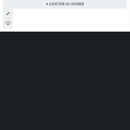
AJOUTER AU PANIER
28 ROUTE DE SECLIN 59310 ORCHIES
contact@electrobda.fr
07 80 95 94 69
INFORMATIONS
NOS SERVICES
A PROPOS DE
NOUS
Avis clients
Suivre ma commande
Informations légales
Boutique
Satisfait ou remboursé