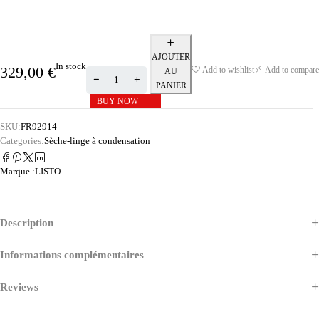
AJOUTER
In stock
329,00
€
Add to wishlist
Add to compare
AU
PANIER
BUY NOW
SKU:
FR92914
Categories:
Sèche-linge à condensation
Marque :
LISTO
Description
Informations complémentaires
Reviews