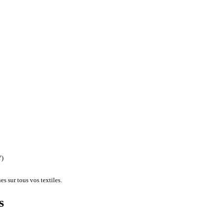
Y)
s sur tous vos textiles.
s