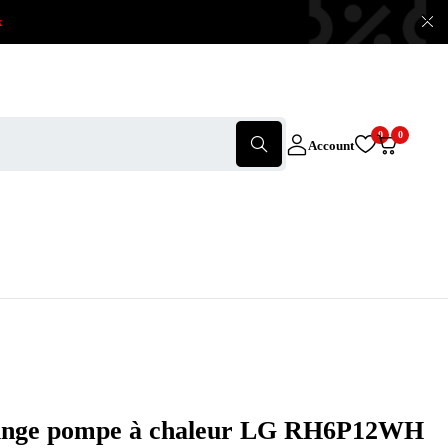
x
0
0
Account
linge pompe à chaleur LG RH6P12WH