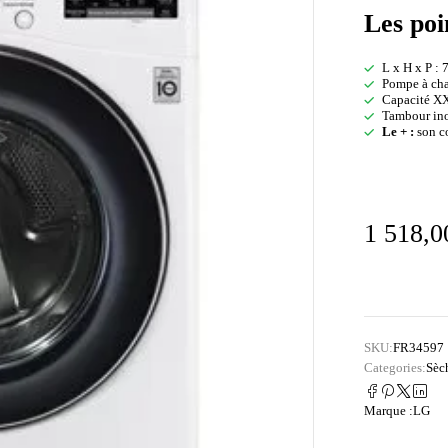
Les poi
L x H x P : 
Pompe à cha
Capacité X
Tambour ino
Le + :
son co
1 518,
SKU:
FR34597
Categories:
Sèc
Marque :
LG