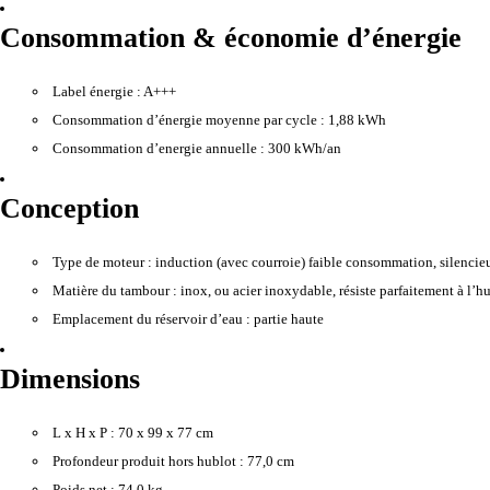
Consommation & économie d’énergie
Label énergie :
A+++
Consommation d’énergie moyenne par cycle :
1,88 kWh
Consommation d’energie annuelle :
300 kWh/an
Conception
Type de moteur :
induction (avec courroie) faible consommation, silencie
Matière du tambour :
inox, ou acier inoxydable, résiste parfaitement à l’hu
Emplacement du réservoir d’eau :
partie haute
Dimensions
L x H x P :
70 x 99 x 77 cm
Profondeur produit hors hublot :
77,0 cm
Poids net :
74,0 kg