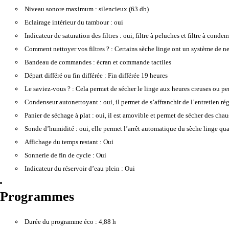
Niveau sonore maximum :
silencieux (63 db)
Eclairage intérieur du tambour :
oui
Indicateur de saturation des filtres :
oui, filtre à peluches et filtre à conden
Comment nettoyer vos filtres ? :
Certains sèche linge ont un système de netto
Bandeau de commandes :
écran et commande tactiles
Départ différé ou fin différée :
Fin différée 19 heures
Le saviez-vous ? :
Cela permet de sécher le linge aux heures creuses ou pe
Condenseur autonettoyant :
oui, il permet de s’affranchir de l’entretien r
Panier de séchage à plat :
oui, il est amovible et permet de sécher des chaus
Sonde d’humidité :
oui, elle permet l’arrêt automatique du sèche linge quan
Affichage du temps restant :
Oui
Sonnerie de fin de cycle :
Oui
Indicateur du réservoir d’eau plein :
Oui
Programmes
Durée du programme éco :
4,88 h