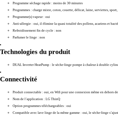
Programme séchage rapide :
moins de 30 minutes
Programmes :
charge mixte, coton, couette, délicat, laine, serviettes, sport
Programme(s) vapeur :
oui
Anti-allergie :
oui, il élimine la quasi totalité des pollens, acariens et bacté
Refroidissement fin de cycle :
non
Parfumer le linge :
non
Technologies du produit
DUAL Inverter HeatPump :
le sèche-linge pompe à chaleur à double cylind
Connectivité
Produit connectable :
oui, en Wifi pour une connexion même en dehors de v
Nom de l’application :
LG ThinQ
Option programmes téléchargeables :
oui
Compatible avec lave linge de la même gamme :
oui, le sèche-linge s’aju