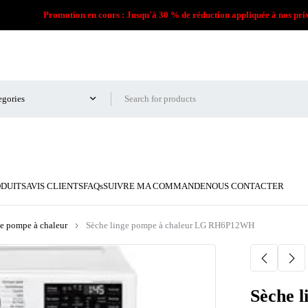
Promotion en cours : Jusqu'à 30 % de réduction appliquée à nos pri
ODUITS
AVIS CLIENTS
FAQs
SUIVRE MA COMMANDE
NOUS CONTACTER
e pompe à chaleur
Sèche linge pompe à chaleur LG RH6P12WH
Sèche 