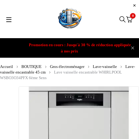
0
Promotion en cours : Jusqu'à 30 % de réduction appliquée
à nos prix
Accueil
BOUTIQUE
Gros électroménager
Lave-vaisselle
Lave-
vaisselle encastrable 45 cm
Lave vaisselle encastrable WHIRLPOOL
WSBO3O34PFX 6ème Sens