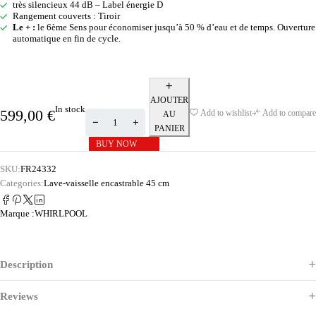
très silencieux 44 dB – Label énergie D
Rangement couverts : Tiroir
Le + :
le 6ème Sens pour économiser jusqu’à 50 % d’eau et de temps. Ouverture
automatique en fin de cycle.
AJOUTER
In stock
599,00
€
Add to wishlist
Add to compare
AU
PANIER
BUY NOW
SKU:
FR24332
Categories:
Lave-vaisselle encastrable 45 cm
Marque :
WHIRLPOOL
Description
Reviews