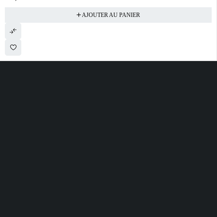
AJOUTER AU PANIER
28 ROUTE DE SECLIN 59310 ORCHIES
contact@electrobda.fr
07 80 95 94 69
INFORMATIONS
NOS SERVICES
A PROPOS DE
NOUS
Avis clients
Suivre ma commande
Informations légales