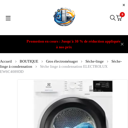
0
Promotion en cours : Jusqu'à 30 % de réduction appliquée
à nos prix
Accueil
BOUTIQUE
Gros électroménager
Sèche-linge
Sèche-
linge à condensation
Sèche linge à condensation ELECTROLUX
EW6C4089DD