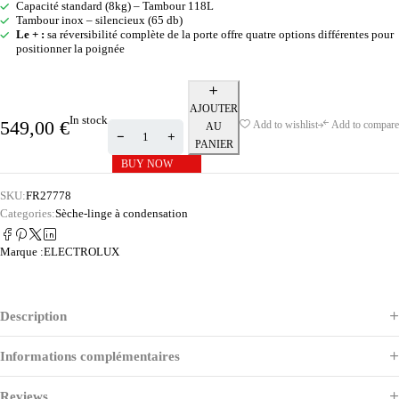
Capacité standard (8kg) – Tambour 118L
Tambour inox – silencieux (65 db)
Le + :
sa réversibilité complète de la porte offre quatre options différentes pour
positionner la poignée
AJOUTER
In stock
549,00
€
Add to wishlist
Add to compare
AU
PANIER
BUY NOW
SKU:
FR27778
Categories:
Sèche-linge à condensation
Marque :
ELECTROLUX
Description
Informations complémentaires
Reviews