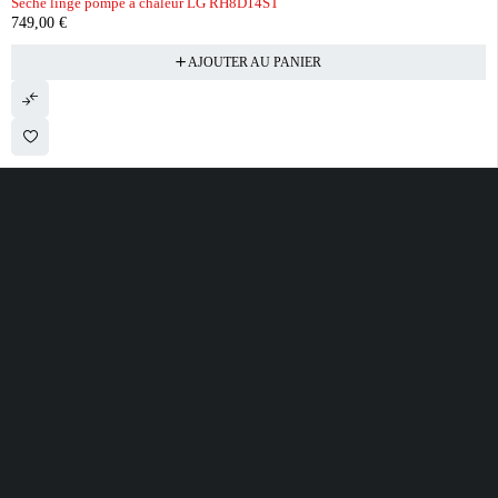
Sèche linge pompe à chaleur LG RH8D14ST
749,00
€
AJOUTER AU PANIER
28 ROUTE DE SECLIN 59310 ORCHIES
contact@electrobda.fr
07 80 95 94 69
INFORMATIONS
NOS SERVICES
A PROPOS DE
NOUS
Avis clients
Suivre ma commande