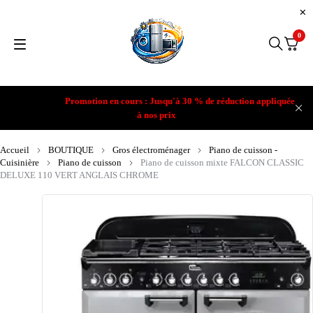
0
Promotion en cours : Jusqu'à 30 % de réduction appliquée
à nos prix
Accueil
BOUTIQUE
Gros électroménager
Piano de cuisson -
Cuisinière
Piano de cuisson
Piano de cuisson mixte FALCON CLASSIC
DELUXE 110 VERT ANGLAIS CHROME