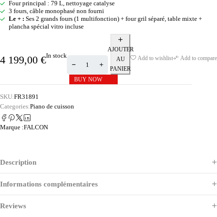
Four principal : 79 L, nettoyage catalyse
3 fours, câble monophasé non fourni
Le + :
Ses 2 grands fours (1 multifonction) + four gril séparé, table mixte +
plancha spécial vitro incluse
AJOUTER
In stock
4 199,00
€
Add to wishlist
Add to compare
AU
PANIER
BUY NOW
SKU:
FR31891
Categories:
Piano de cuisson
Marque :
FALCON
Description
Informations complémentaires
Reviews