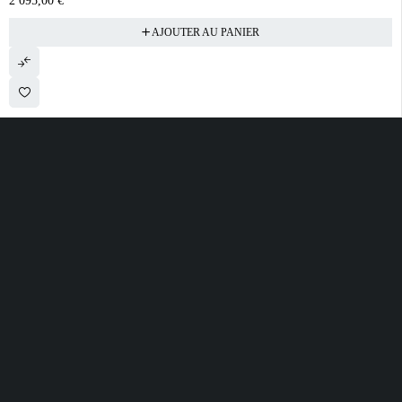
2 095,00
€
AJOUTER AU PANIER
28 ROUTE DE SECLIN 59310 ORCHIES
contact@electrobda.fr
07 80 95 94 69
INFORMATIONS
NOS SERVICES
A PROPOS DE
NOUS
Avis clients
Suivre ma commande
Informations légales