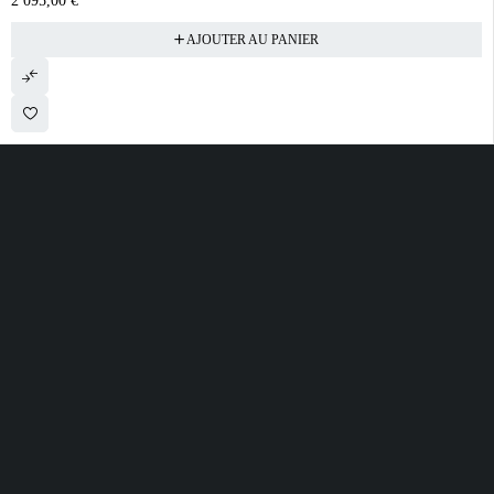
2 095,00
€
AJOUTER AU PANIER
28 ROUTE DE SECLIN 59310 ORCHIES
contact@electrobda.fr
07 80 95 94 69
INFORMATIONS
NOS SERVICES
A PROPOS DE
NOUS
Avis clients
Suivre ma commande
Informations légales