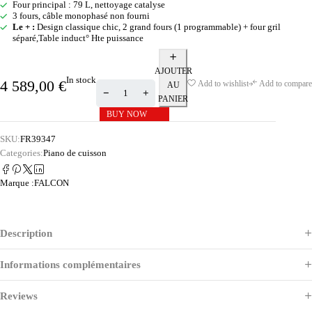
Four principal : 79 L, nettoyage catalyse
3 fours, câble monophasé non fourni
Le + :
Design classique chic, 2 grand fours (1 programmable) + four gril
séparé,Table induct° Hte puissance
AJOUTER
In stock
4 589,00
€
Add to wishlist
Add to compare
AU
PANIER
BUY NOW
SKU:
FR39347
Categories:
Piano de cuisson
Marque :
FALCON
Description
Informations complémentaires
Reviews