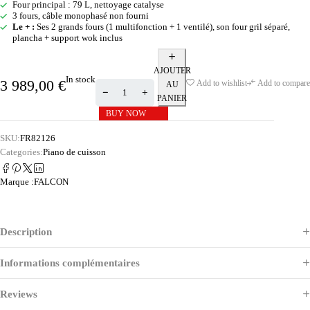
Four principal : 79 L, nettoyage catalyse
3 fours, câble monophasé non fourni
Le + :
Ses 2 grands fours (1 multifonction + 1 ventilé), son four gril séparé,
plancha + support wok inclus
AJOUTER
In stock
3 989,00
€
Add to wishlist
Add to compare
AU
PANIER
BUY NOW
SKU:
FR82126
Categories:
Piano de cuisson
Marque :
FALCON
Description
Informations complémentaires
Reviews