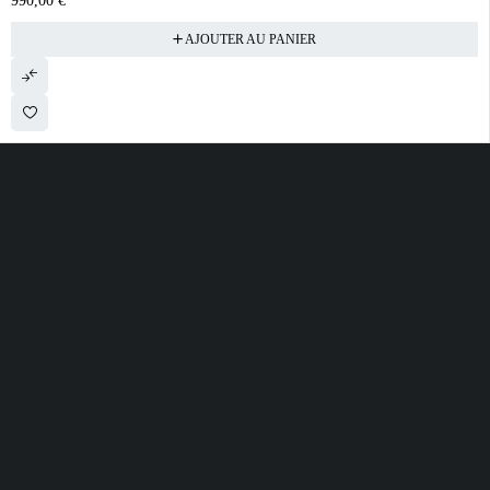
990,00
€
AJOUTER AU PANIER
28 ROUTE DE SECLIN 59310 ORCHIES
contact@electrobda.fr
07 80 95 94 69
INFORMATIONS
NOS SERVICES
A PROPOS DE
NOUS
Avis clients
Suivre ma commande
Informations légales