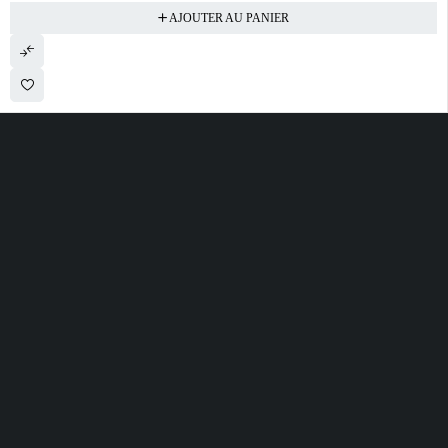
AJOUTER AU PANIER
28 ROUTE DE SECLIN 59310 ORCHIES
contact@electrobda.fr
07 80 95 94 69
INFORMATIONS
NOS SERVICES
A PROPOS DE
NOUS
Avis clients
Suivre ma commande
Informations légales
Boutique
Satisfait ou remboursé