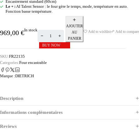
Encastrement standard (60cm)
Le + :
AI Talent Sensor : le four gère le temps, mode, température en auto.
Fonction basse température.
AJOUTER
In stock
969,00
€
Add to wishlist
Add to compare
AU
PANIER
BUY NOW
SKU:
FR22135
Categories:
Four encastrable
Marque :
DIETRICH
Description
Informations complémentaires
Reviews