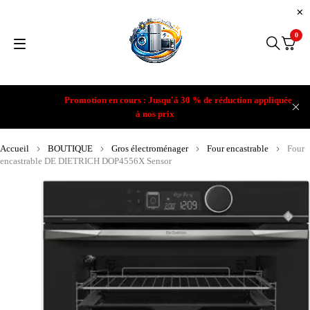
0
Promotion en cours : Jusqu'à 30 % de réduction appliquée
à nos prix
Accueil
BOUTIQUE
Gros électroménager
Four encastrable
Four
encastrable DE DIETRICH DOP4556X Sensor