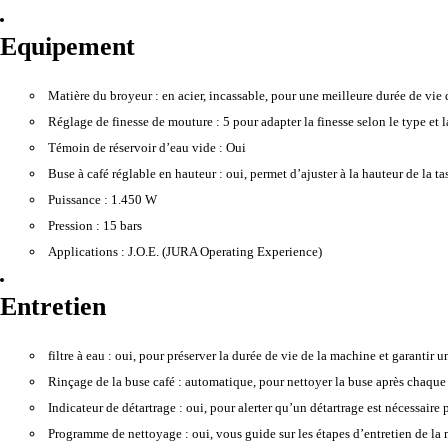
Equipement
Matière du broyeur :
en acier, incassable, pour une meilleure durée de vie 
Réglage de finesse de mouture :
5 pour adapter la finesse selon le type et l
Témoin de réservoir d’eau vide :
Oui
Buse à café réglable en hauteur :
oui, permet d’ajuster à la hauteur de la ta
Puissance :
1.450 W
Pression :
15 bars
Applications :
J.O.E. (JURA Operating Experience)
Entretien
filtre à eau :
oui, pour préserver la durée de vie de la machine et garantir un
Rinçage de la buse café :
automatique, pour nettoyer la buse après chaque 
Indicateur de détartrage :
oui, pour alerter qu’un détartrage est nécessaire 
Programme de nettoyage :
oui, vous guide sur les étapes d’entretien de la