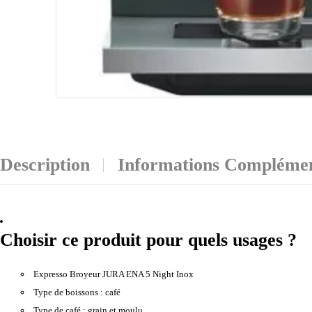
Description
Informations Complémen
Choisir ce produit pour quels usages ?
Expresso Broyeur JURA ENA 5 Night Inox
Type de boissons :
café
Type de café :
grain et moulu