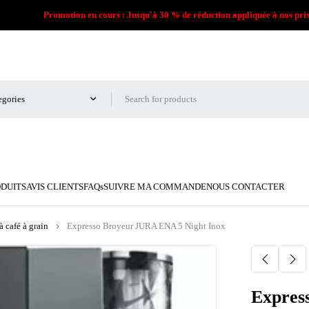
Promotion en cours : Jusqu'à 30 % de réduction appliquée à nos pri
ODUITS
AVIS CLIENTS
FAQs
SUIVRE MA COMMANDE
NOUS CONTACTER
 café à grain
Expresso Broyeur JURA ENA 5 Night Inox
Expres