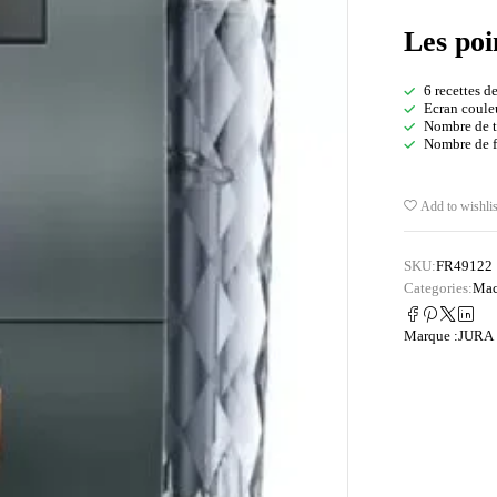
Les poi
6 recettes d
Ecran couleu
Nombre de ta
Nombre de f
Add to wishlis
SKU:
FR49122
Categories:
Mac
Marque :
JURA