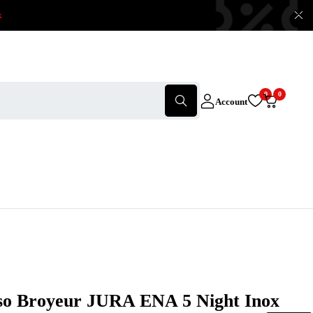
x
0
0
Account
so Broyeur JURA ENA 5 Night Inox