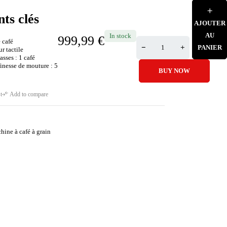
nts clés
AJOUTER
AU
In stock
999,99
€
e café
PANIER
r tactile
sses : 1 café
inesse de mouture : 5
BUY NOW
t
Add to compare
hine à café à grain