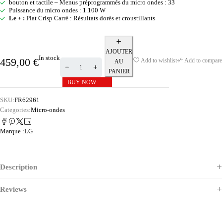
bouton et tactile – Menus préprogrammés du micro ondes : 33
Puissance du micro ondes : 1.100 W
Le + :
Plat Crisp Carré : Résultats dorés et croustillants
AJOUTER
In stock
459,00
€
Add to wishlist
Add to compare
AU
PANIER
BUY NOW
SKU:
FR62961
Categories:
Micro-ondes
Marque :
LG
Description
Reviews