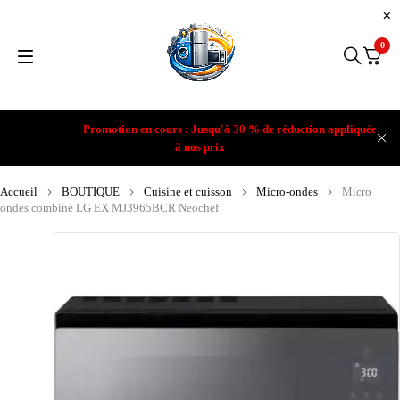
0
Promotion en cours : Jusqu'à 30 % de réduction appliquée
à nos prix
Accueil
BOUTIQUE
Cuisine et cuisson
Micro-ondes
Micro
ondes combiné LG EX MJ3965BCR Neochef