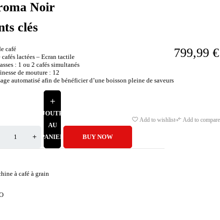
oma Noir
nts clés
de café
799,99
€
 cafés lactées – Ecran tactile
sses : 1 ou 2 cafés simultanés
inesse de mouture : 12
age automatisé afin de bénéficier d’une boisson pleine de saveurs
AJOUTER
Add to wishlist
Add to compare
AU
PANIER
BUY NOW
hine à café à grain
O