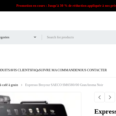
Promotion en cours : Jusqu'à 30 % de réduction appliquée à nos pri
ODUITS
AVIS CLIENTS
FAQs
SUIVRE MA COMMANDE
NOUS CONTACTER
 café à grain
Expresso Broyeur SAECO SM6580/00 GranAroma Noir
Expres