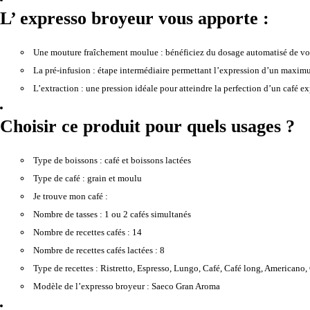
L’ expresso broyeur vous apporte :
Une mouture fraîchement moulue :
bénéficiez du dosage automatisé de vot
La pré-infusion :
étape intermédiaire permettant l’expression d’un maxi
L’extraction :
une pression idéale pour atteindre la perfection d’un café e
Choisir ce produit pour quels usages ?
Type de boissons :
café et boissons lactées
Type de café :
grain et moulu
Je trouve mon café :
Nombre de tasses :
1 ou 2 cafés simultanés
Nombre de recettes cafés :
14
Nombre de recettes cafés lactées :
8
Type de recettes :
Ristretto, Espresso, Lungo, Café, Café long, Americano, 
Modèle de l’expresso broyeur :
Saeco Gran Aroma