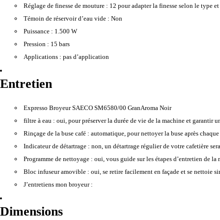
Réglage de finesse de mouture :
12 pour adapter la finesse selon le type et 
Témoin de réservoir d’eau vide :
Non
Puissance :
1.500 W
Pression :
15 bars
Applications :
pas d’application
Entretien
Expresso Broyeur SAECO SM6580/00 GranAroma Noir
filtre à eau :
oui, pour préserver la durée de vie de la machine et garantir un
Rinçage de la buse café :
automatique, pour nettoyer la buse après chaque 
Indicateur de détartrage :
non, un détartrage régulier de votre cafetière ser
Programme de nettoyage :
oui, vous guide sur les étapes d’entretien de la
Bloc infuseur amovible :
oui, se retire facilement en façade et se nettoie 
J’entretiens mon broyeur :
Dimensions