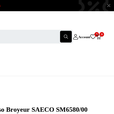
x
0
0
Account
so Broyeur SAECO SM6580/00