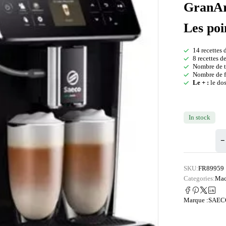
GranAr
Les poi
14 recettes 
8 recettes de
Nombre de ta
Nombre de f
Le + :
le dos
In stock
SKU:
FR89959
Categories:
Mac
Marque :
SAEC