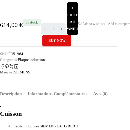
AJOUTER
In stock
AU
614,00
€
Add to wishlist
Add to compare
PANIER
BUY NOW
SKU:
FR51964
Categories:
Plaque induction
Marque :
SIEMENS
Description
Informations Complémentaires
Avis (0)
Cuisson
Table induction SIEMENS EX612BEB1F