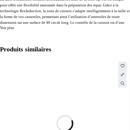
pour offrir une flexibilité maximale dans la préparation des repas. Grâce à la
technologie flexInduction, la zone de cuisson s’adapte intelligemment à la taille et
la forme de vos casseroles, permettant ainsi l’utilisation d’ustensiles de toute
dimension sur une surface de 40 cm de long. Le contrôle de la cuisson est d’une
Voir plus
précision inégalée avec le bandeau touchControl, qui offre la possibilité de régler
chacune des quatre zones de cuisson avec une grande finesse sur 17 niveaux de
puissance. La fonction powerBoost, disponible sur chaque foyer, permet
d’augmenter la puissance de cuisson de 50 %, offrant ainsi un gain de temps
Produits similaires
considérable pour porter l’eau à ébullition ou saisir une pièce de viande.