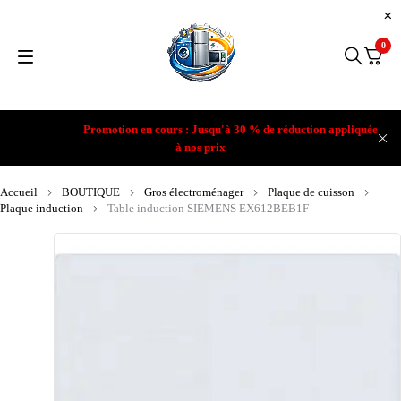
0
Promotion en cours : Jusqu'à 30 % de réduction appliquée
à nos prix
Accueil
BOUTIQUE
Gros électroménager
Plaque de cuisson
Plaque induction
Table induction SIEMENS EX612BEB1F