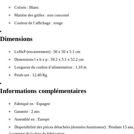
Coloris :
Blanc
Matière des grilles :
non concerné
Couleur de l’affichage :
rouge
Dimensions
LxHxP (encastrement) :
56 x 50 x 5.1 cm
Dimensions l x h x p :
59.2 x 5.1 x 52.2 cm
Longueur du cordon d’alimentation :
1,10 m
Poids net :
12,40 Kg
Informations complémentaires
Fabriqué en :
Espagne
Garantie :
2 ans
Assemblé en :
Europe
Disponibilité des pièces détachées (données fournisseur) :
Pendant 15 ans,
à compter de la date de fabrication