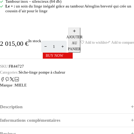
Tambour inox – silencieux (64 db)
Le + :
un soin du linge inégalé grâce au tambour Aérogliss breveté qui crée un
coussin d’air pour le linge
AJOUTER
In stock
2 015,00
€
Add to wishlist
Add to compare
AU
PANIER
BUY NOW
SKU:
FR44727
Categories:
Sèche-linge pompe à chaleur
Marque :
MIELE
Description
Informations complémentaires
Reviews