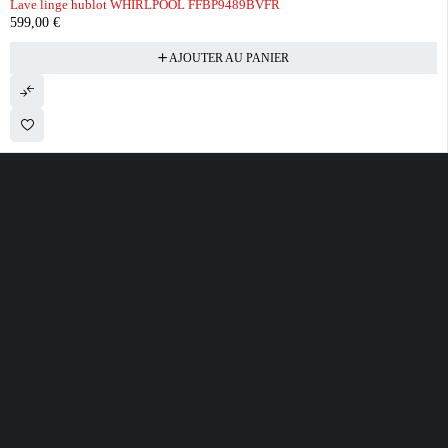
Lave linge hublot WHIRLPOOL FFBP9489BVFR
599,00
€
AJOUTER AU PANIER
28 ROUTE DE SECLIN 59310 ORCHIES
contact@electrobda.fr
07 80 95 94 69
INFORMATIONS
NOS SERVICES
A PROPOS DE
NOUS
Avis clients
Suivre ma commande