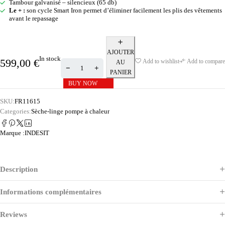
Tambour galvanisé – silencieux (65 db)
Le + :
son cycle Smart Iron permet d’éliminer facilement les plis des vêtements
avant le repassage
AJOUTER
In stock
599,00
€
Add to wishlist
Add to compare
AU
PANIER
BUY NOW
SKU:
FR11615
Categories:
Sèche-linge pompe à chaleur
Marque :
INDESIT
Description
Informations complémentaires
Reviews