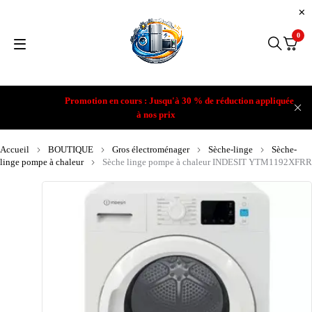
0
Promotion en cours : Jusqu'à 30 % de réduction appliquée
à nos prix
Accueil
BOUTIQUE
Gros électroménager
Sèche-linge
Sèche-
linge pompe à chaleur
Sèche linge pompe à chaleur INDESIT YTM1192XFRR