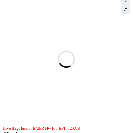
Lave linge hublot HAIER HW100-BP14929A-S