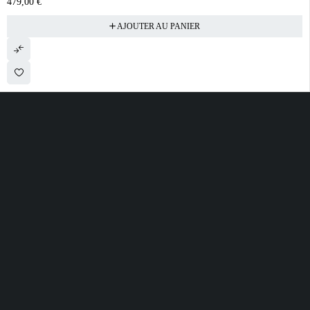
479,00
€
AJOUTER AU PANIER
28 ROUTE DE SECLIN 59310 ORCHIES
contact@electrobda.fr
07 80 95 94 69
INFORMATIONS
NOS SERVICES
A PROPOS DE
NOUS
Avis clients
Suivre ma commande
Informations légales