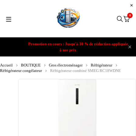
0
Promotion en cours : Jusqu'à 30 % de réduction appliquée
à nos prix
Accueil
BOUTIQUE
Gros électroménager
Réfrigérateur
Réfrigérateur congélateur
Réfrigérateur combiné SMEG RC18WDNE