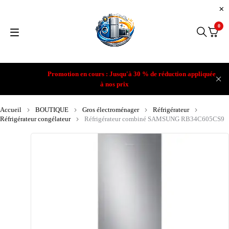
0
Promotion en cours : Jusqu'à 30 % de réduction appliquée
à nos prix
Accueil
BOUTIQUE
Gros électroménager
Réfrigérateur
Réfrigérateur congélateur
Réfrigérateur combiné SAMSUNG RB34C605CS9