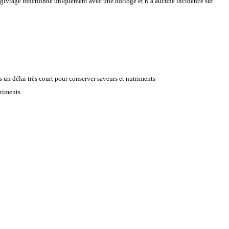
 dégivrage fonctionne uniquement avec une horloge et n’a aucune incidence sur
ns un délai très court pour conserver saveurs et nutriments
triments