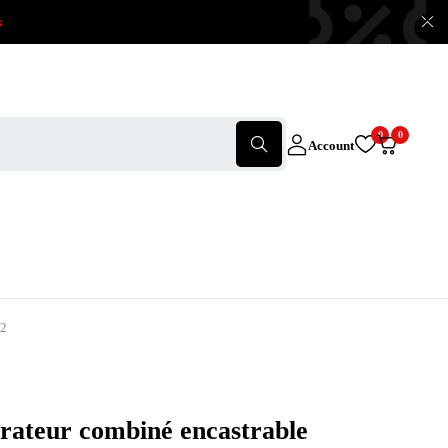
x
0
0
Account
22
rateur combiné encastrable