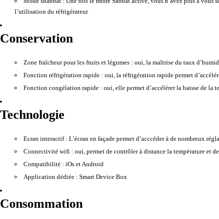
Mode shabbat :
Une fois le mode Sabbat activé, vous n’avez plus à vous so
l’utilisation du réfrigérateur
Conservation
Zone fraîcheur pour les fruits et légumes :
oui, la maîtrise du taux d’humid
Fonction réfrigération rapide :
oui, la réfrigération rapide permet d’accélér
Fonction congélation rapide :
oui, elle permet d’accélérer la baisse de la
Technologie
Ecran interactif :
L’écran en façade permet d’acccéder à de nombreux régla
Connectivité wifi :
oui, permet de contrôler à distance la température et 
Compatibilité :
iOs et Android
Application dédiée :
Smart Device Box
Consommation