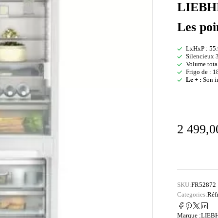
LIEBH
Les poi
LxHxP : 55.
Silencieux 
Volume tota
Frigo de : 1
Le + :
Son in
2 499,
SKU:
FR52872
Categories:
Réf
Marque :
LIEB