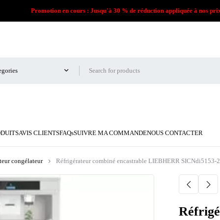
Promotion en cours : Jusqu'à 30 % de réduction appliquée à nos pri
ODUITS
AVIS CLIENTS
FAQs
SUIVRE MA COMMANDE
NOUS CONTACTER
teur congélateur
Réfrigérateur combiné encastrable LIEBHERR SICNdi5153-
Réfrigé