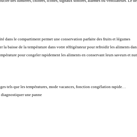
ucier des lumières, chiffres, icones, signaux sonores, alarmes ou ventilateurs. Le
ité dans le compartiment permet une conservation parfaite des fruits et légumes
er la baisse de la température dans votre réfrigérateur pour refroidir les aliments da
 température pour congeler rapidement les aliments en conservant leurs saveurs et nu
ges tels que les températures, mode vacances, fonction congélation rapide…
de diagnostiquer une panne