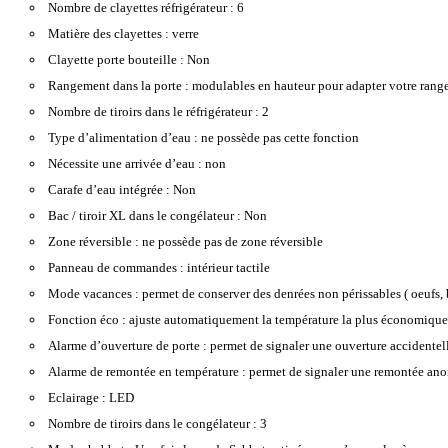
Nombre de clayettes réfrigérateur :
6
Matière des clayettes :
verre
Clayette porte bouteille :
Non
Rangement dans la porte :
modulables en hauteur pour adapter votre ran
Nombre de tiroirs dans le réfrigérateur :
2
Type d’alimentation d’eau :
ne possède pas cette fonction
Nécessite une arrivée d’eau :
non
Carafe d’eau intégrée :
Non
Bac / tiroir XL dans le congélateur :
Non
Zone réversible :
ne possède pas de zone réversible
Panneau de commandes :
intérieur tactile
Mode vacances :
permet de conserver des denrées non périssables ( oeufs
Fonction éco :
ajuste automatiquement la température la plus économique
Alarme d’ouverture de porte :
permet de signaler une ouverture accidentelle
Alarme de remontée en température :
permet de signaler une remontée anor
Eclairage :
LED
Nombre de tiroirs dans le congélateur :
3