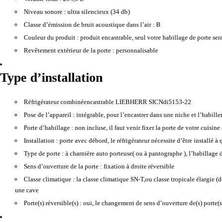
Niveau sonore :
ultra silencieux (34 db)
Classe d’émission de bruit acoustique dans l’air :
B
Couleur du produit :
produit encastrable, seul votre habillage de porte sera
Revêtement extérieur de la porte :
personnalisable
Type d’installation
Réfrigérateur combinéencastrable LIEBHERR SICNdi5153-22
Pose de l’appareil :
intégrable, pour l’encastrer dans une niche et l’habill
Porte d’habillage :
non incluse, il faut venir fixer la porte de votre cuisin
Installation :
porte avec débord, le réfrigérateur nécessite d’être installé 
Type de porte :
à charnière auto porteuse( ou à pantographe ), l’habillage dé
Sens d’ouverture de la porte :
fixation à droite réversible
Classe climatique :
la classe climatique SN-T,ou classe tropicale élargie 
une cave
Porte(s) réversible(s) :
oui, le changement de sens d’ouverture de(s) porte(s)