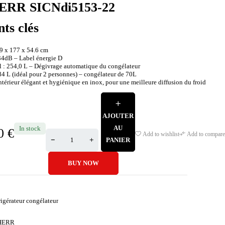
ERR SICNdi5153-22
nts clés
9 x 177 x 54.6 cm
34dB – Label énergie D
l : 254,0 L – Dégivrage automatique du congélateur
84 L (idéal pour 2 personnes) – congélateur de 70L
térieur élégant et hygiénique en inox, pour une meilleure diffusion du froid
AJOUTER
AU
In stock
00
€
Add to wishlist
Add to compare
PANIER
BUY NOW
rigérateur congélateur
HERR