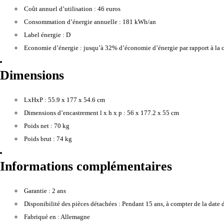
Coût annuel d’utilisation :
46 euros
Consommation d’énergie annuelle :
181 kWh/an
Label énergie :
D
Economie d’énergie :
jusqu’à 32% d’économie d’énergie par rapport à la c
Dimensions
LxHxP :
55.9 x 177 x 54.6 cm
Dimensions d’encastrement l x h x p :
56 x 177.2 x 55 cm
Poids net :
70 kg
Poids brut :
74 kg
Informations complémentaires
Garantie :
2 ans
Disponibilité des pièces détachées :
Pendant 15 ans, à compter de la date 
Fabriqué en :
Allemagne