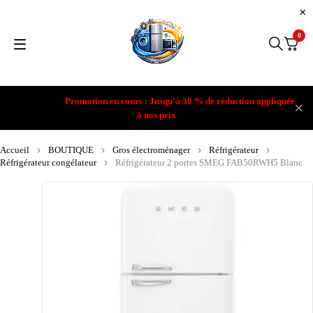
0
Promotion en cours : Jusqu'à 30 % de réduction appliquée
à nos prix
Accueil
BOUTIQUE
Gros électroménager
Réfrigérateur
Réfrigérateur congélateur
Réfrigérateur 2 portes SMEG FAB50RWH5 Blanc