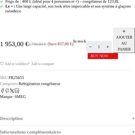
Frigo de : 400 L (idéal pour 4 personnes et +) – congélateur de 123,8L
Le + :
Une large capacité, son look rétro impeccable et son système à glaçons
twist&ice
AJOUTER
In stock
1 953,00
€
AU
(Save
837,00
€
)
2 790,00
€
PANIER
BUY NOW
Add to wishlist
Add to compare
SKU:
FR25655
Categories:
Réfrigérateur congélateur
Marque :
SMEG
Description
Informations complémentaires