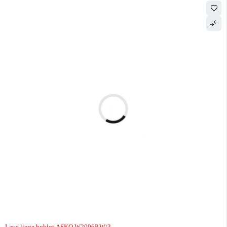
Lave linge hublot ASKO W2096P.W/3