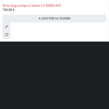
Sèche linge pompe à chaleur LG RH8D14ST
749,00
€
AJOUTER AU PANIER
28 ROUTE DE SECLIN 59310 ORCHIES
contact@electrobda.fr
07 80 95 94 69
INFORMATIONS
NOS SERVICES
A PROPOS DE