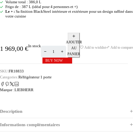
Volume total : 386,0 L
Frigo de : 387 L (idéal pour 4 personnes et +)
Le + :
Sa finition BlackSteel intérieure et extérieure pour un design raffiné dans
votre cuisine
AJOUTER
In stock
1 969,00
€
Add to wishlist
Add to compare
AU
PANIER
BUY NOW
SKU:
FR18833
Categories:
Réfrigérateur 1 porte
Marque :
LIEBHERR
Description
Informations complémentaires