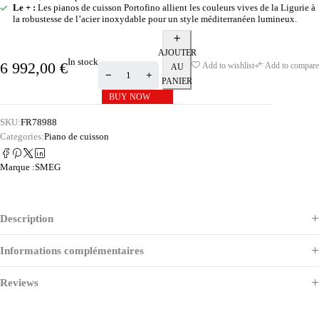
Le + :
Les pianos de cuisson Portofino allient les couleurs vives de la Ligurie à
la robustesse de l’acier inoxydable pour un style méditerranéen lumineux.
AJOUTER
In stock
6 992,00
€
Add to wishlist
Add to compare
AU
PANIER
BUY NOW
SKU:
FR78988
Categories:
Piano de cuisson
Marque :
SMEG
Description
Informations complémentaires
Reviews