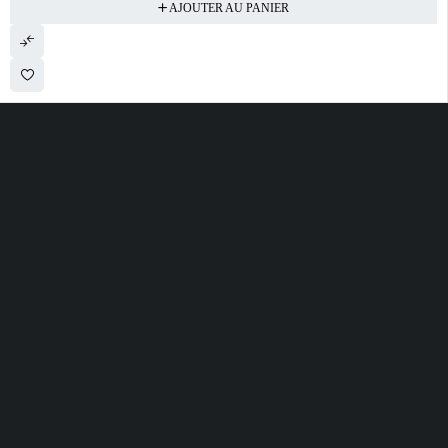
AJOUTER AU PANIER
28 ROUTE DE SECLIN 59310 ORCHIES
contact@electrobda.fr
07 80 95 94 69
INFORMATIONS
NOS SERVICES
A PROPOS DE
NOUS
Avis clients
Suivre ma commande
Informations légales
Boutique
Satisfait ou remboursé
Politique de