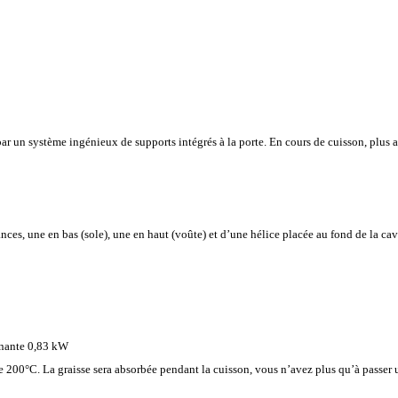
par un système ingénieux de supports intégrés à la porte. En cours de cuisson, plus au
ances, une en bas (sole), une en haut (voûte) et d’une hélice placée au fond de la ca
rnante 0,83 kW
e 200°C. La graisse sera absorbée pendant la cuisson, vous n’avez plus qu’à passer u