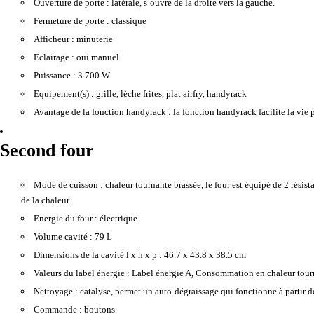
Ouverture de porte :
latérale, s’ouvre de la droite vers la gauche.
Fermeture de porte :
classique
Afficheur :
minuterie
Eclairage :
oui manuel
Puissance :
3.700 W
Equipement(s) :
grille, lèche frites, plat airfry, handyrack
Avantage de la fonction handyrack :
la fonction handyrack facilite la vie 
Second four
Mode de cuisson :
chaleur tournante brassée, le four est équipé de 2 résist
de la chaleur.
Energie du four :
électrique
Volume cavité :
79 L
Dimensions de la cavité l x h x p :
46.7 x 43.8 x 38.5 cm
Valeurs du label énergie :
Label énergie A, Consommation en chaleur tou
Nettoyage :
catalyse, permet un auto-dégraissage qui fonctionne à partir d
Commande :
boutons