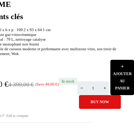
ME
nts clés
 x h x p : 109.2 x 93 x 64.1 cm
ixte gaz-vitrocéramique
al : 79 L, nettoyage catalyse
ble monophasé non fourni
le de cuisson moderne et performante avec multizone vitro, son tiroir de
gement, Wok
AJOUTER
AU
In stock
00
€
4 399,00
€
(Save
49,00
€
)
PANIER
BUY NOW
t
Add to compare