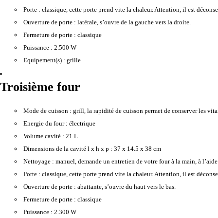
Porte :
classique, cette porte prend vite la chaleur. Attention, il est décons
Ouverture de porte :
latérale, s’ouvre de la gauche vers la droite.
Fermeture de porte :
classique
Puissance :
2.500 W
Equipement(s) :
grille
Troisième four
Mode de cuisson :
grill, la rapidité de cuisson permet de conserver les vitam
Energie du four :
électrique
Volume cavité :
21 L
Dimensions de la cavité l x h x p :
37 x 14.5 x 38 cm
Nettoyage :
manuel, demande un entretien de votre four à la main, à l’aide
Porte :
classique, cette porte prend vite la chaleur. Attention, il est décons
Ouverture de porte :
abattante, s’ouvre du haut vers le bas.
Fermeture de porte :
classique
Puissance :
2.300 W