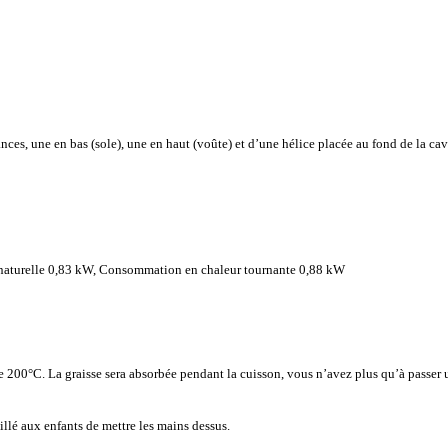
ances, une en bas (sole), une en haut (voûte) et d’une hélice placée au fond de la ca
naturelle 0,83 kW, Consommation en chaleur tournante 0,88 kW
e 200°C. La graisse sera absorbée pendant la cuisson, vous n’avez plus qu’à passer u
eillé aux enfants de mettre les mains dessus.