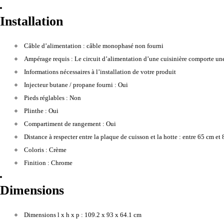
Installation
Câble d’alimentation :
câble monophasé non fourni
Ampérage requis :
Le circuit d’alimentation d’une cuisinière comporte une
Informations nécessaires à l’installation de votre produit
Injecteur butane / propane fourni :
Oui
Pieds réglables :
Non
Plinthe :
Oui
Compartiment de rangement :
Oui
Distance à respecter entre la plaque de cuisson et la hotte :
entre 65 cm et 
Coloris :
Crème
Finition :
Chrome
Dimensions
Dimensions l x h x p :
109.2 x 93 x 64.1 cm