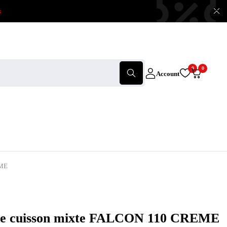
x
0
0
Account
OME
de cuisson mixte FALCON 110 CREME