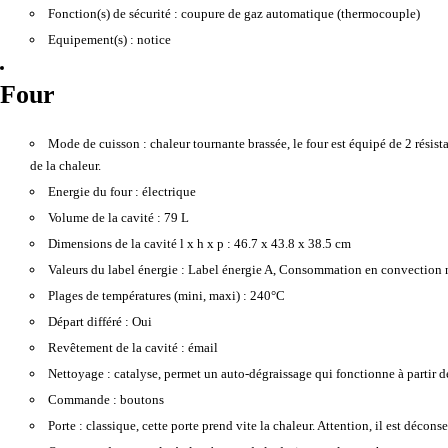
Fonction(s) de sécurité :
coupure de gaz automatique (thermocouple)
Equipement(s) :
notice
Four
Mode de cuisson :
chaleur tournante brassée, le four est équipé de 2 résist
de la chaleur.
Energie du four :
électrique
Volume de la cavité :
79 L
Dimensions de la cavité l x h x p :
46.7 x 43.8 x 38.5 cm
Valeurs du label énergie :
Label énergie A, Consommation en convection 
Plages de températures (mini, maxi) :
240°C
Départ différé :
Oui
Revêtement de la cavité :
émail
Nettoyage :
catalyse, permet un auto-dégraissage qui fonctionne à partir d
Commande :
boutons
Porte :
classique, cette porte prend vite la chaleur. Attention, il est décons