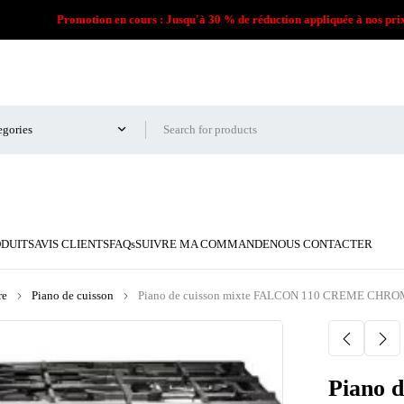
Promotion en cours : Jusqu'à 30 % de réduction appliquée à nos pri
ODUITS
AVIS CLIENTS
FAQs
SUIVRE MA COMMANDE
NOUS CONTACTER
re
Piano de cuisson
Piano de cuisson mixte FALCON 110 CREME CHR
Piano 