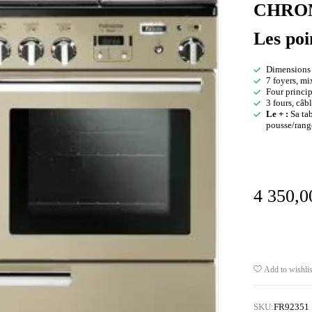
CHRO
Les poi
Dimensions l
7 foyers, m
Four princip
3 fours, câ
Le + :
Sa tab
pousse/ran
4 350,
Add to wishlis
SKU:
FR92351