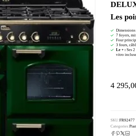
DELUX
Les poi
Dimensions l
7 foyers, m
Four princip
3 fours, câ
Le + :
Ses 2 
vitro inclus
4 295,
SKU:
FR92477
Categories:
Pia