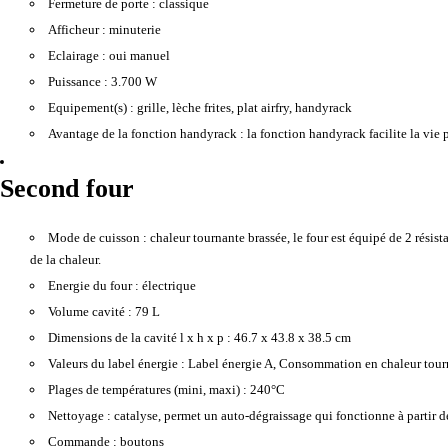
Fermeture de porte :
classique
Afficheur :
minuterie
Eclairage :
oui manuel
Puissance :
3.700 W
Equipement(s) :
grille, lèche frites, plat airfry, handyrack
Avantage de la fonction handyrack :
la fonction handyrack facilite la vie 
Second four
Mode de cuisson :
chaleur tournante brassée, le four est équipé de 2 résist
de la chaleur.
Energie du four :
électrique
Volume cavité :
79 L
Dimensions de la cavité l x h x p :
46.7 x 43.8 x 38.5 cm
Valeurs du label énergie :
Label énergie A, Consommation en chaleur tou
Plages de températures (mini, maxi) :
240°C
Nettoyage :
catalyse, permet un auto-dégraissage qui fonctionne à partir d
Commande :
boutons