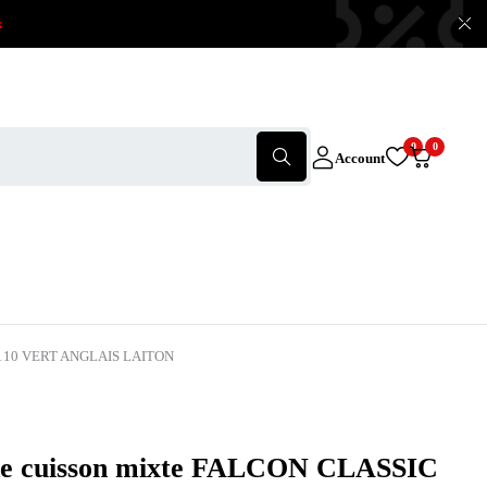
x
0
0
Account
 110 VERT ANGLAIS LAITON
de cuisson mixte FALCON CLASSIC