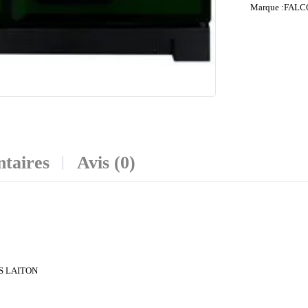
Marque :
FALC
taires
Avis (0)
IS LAITON