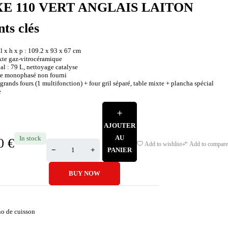
E 110 VERT ANGLAIS LAITON
nts clés
 x h x p : 109.2 x 93 x 67 cm
ixte gaz-vitrocéramique
al : 79 L, nettoyage catalyse
ble monophasé non fourni
grands fours (1 multifonction) + four gril séparé, table mixte + plancha spécial
e
AJOUTER
AU
In stock
00
€
Add to wishlist
Add to compare
PANIER
BUY NOW
no de cuisson