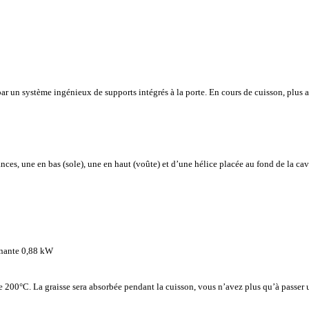
par un système ingénieux de supports intégrés à la porte. En cours de cuisson, plus au
ances, une en bas (sole), une en haut (voûte) et d’une hélice placée au fond de la ca
rnante 0,88 kW
e 200°C. La graisse sera absorbée pendant la cuisson, vous n’avez plus qu’à passer u