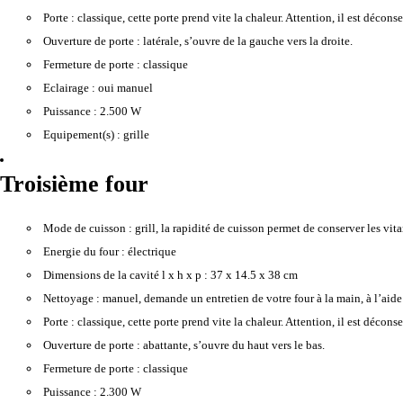
Porte :
classique, cette porte prend vite la chaleur. Attention, il est décons
Ouverture de porte :
latérale, s’ouvre de la gauche vers la droite.
Fermeture de porte :
classique
Eclairage :
oui manuel
Puissance :
2.500 W
Equipement(s) :
grille
Troisième four
Mode de cuisson :
grill, la rapidité de cuisson permet de conserver les vitam
Energie du four :
électrique
Dimensions de la cavité l x h x p :
37 x 14.5 x 38 cm
Nettoyage :
manuel, demande un entretien de votre four à la main, à l’aide
Porte :
classique, cette porte prend vite la chaleur. Attention, il est décons
Ouverture de porte :
abattante, s’ouvre du haut vers le bas.
Fermeture de porte :
classique
Puissance :
2.300 W