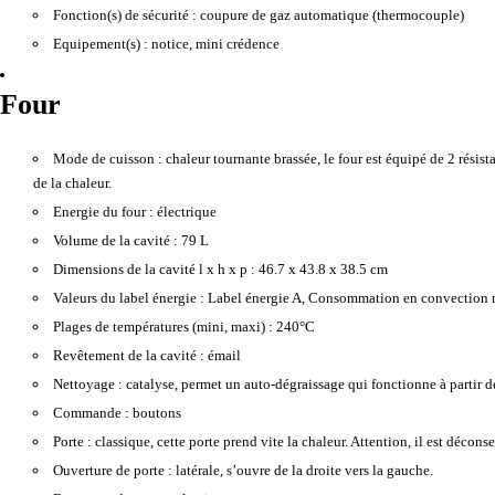
Fonction(s) de sécurité :
coupure de gaz automatique (thermocouple)
Equipement(s) :
notice, mini crédence
Four
Mode de cuisson :
chaleur tournante brassée, le four est équipé de 2 résist
de la chaleur.
Energie du four :
électrique
Volume de la cavité :
79 L
Dimensions de la cavité l x h x p :
46.7 x 43.8 x 38.5 cm
Valeurs du label énergie :
Label énergie A, Consommation en convection 
Plages de températures (mini, maxi) :
240°C
Revêtement de la cavité :
émail
Nettoyage :
catalyse, permet un auto-dégraissage qui fonctionne à partir d
Commande :
boutons
Porte :
classique, cette porte prend vite la chaleur. Attention, il est décons
Ouverture de porte :
latérale, s’ouvre de la droite vers la gauche.