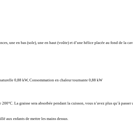
ances, une en bas (sole), une en haut (voûte) et d’une hélice placée au fond de la ca
naturelle 0,88 kW, Consommation en chaleur tournante 0,88 kW
e 200°C. La graisse sera absorbée pendant la cuisson, vous n’avez plus qu’à passer u
eillé aux enfants de mettre les mains dessus.