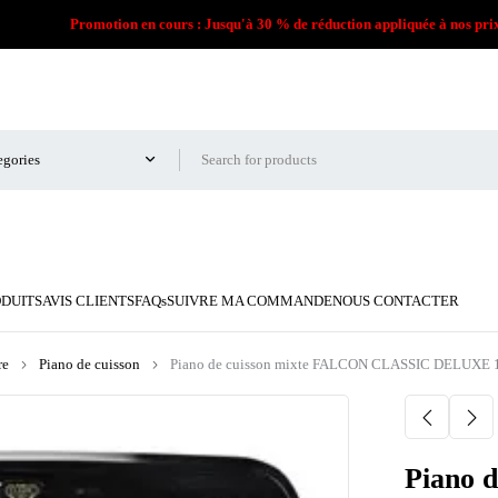
Promotion en cours : Jusqu'à 30 % de réduction appliquée à nos pri
ODUITS
AVIS CLIENTS
FAQs
SUIVRE MA COMMANDE
NOUS CONTACTER
re
Piano de cuisson
Piano de cuisson mixte FALCON CLASSIC DELUXE
Piano 