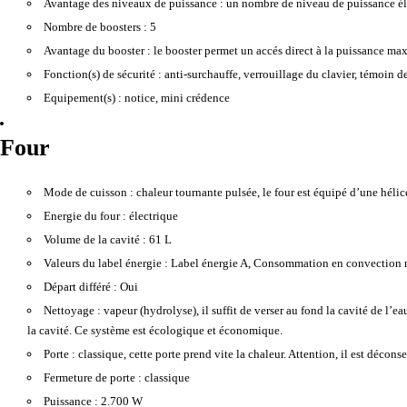
Avantage des niveaux de puissance :
un nombre de niveau de puissance éle
Nombre de boosters :
5
Avantage du booster :
le booster permet un accés direct à la puissance maxi
Fonction(s) de sécurité :
anti-surchauffe, verrouillage du clavier, témoin d
Equipement(s) :
notice, mini crédence
Four
Mode de cuisson :
chaleur tournante pulsée, le four est équipé d’une hélice
Energie du four :
électrique
Volume de la cavité :
61 L
Valeurs du label énergie :
Label énergie A, Consommation en convection 
Départ différé :
Oui
Nettoyage :
vapeur (hydrolyse), il suffit de verser au fond la cavité de l’e
la cavité. Ce système est écologique et économique.
Porte :
classique, cette porte prend vite la chaleur. Attention, il est décons
Fermeture de porte :
classique
Puissance :
2.700 W