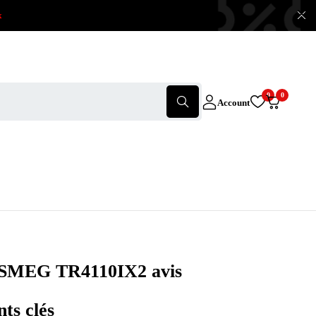
x
0
0
Account
SMEG TR4110IX2 avis
nts clés