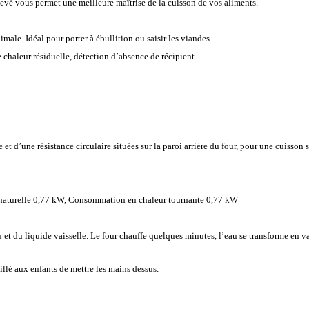
vé vous permet une meilleure maîtrise de la cuisson de vos aliments.
male. Idéal pour porter à ébullition ou saisir les viandes.
e chaleur résiduelle, détection d’absence de récipient
 et d’une résistance circulaire situées sur la paroi arrière du four, pour une cuisson 
naturelle 0,77 kW, Consommation en chaleur tournante 0,77 kW
au et du liquide vaisselle. Le four chauffe quelques minutes, l’eau se transforme en 
eillé aux enfants de mettre les mains dessus.