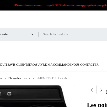
Promotion en cours : Jusqu'à 30 % de réduction appliquée à nos pri
ODUITS
AVIS CLIENTS
FAQs
SUIVRE MA COMMANDE
NOUS CONTACTER
re
Piano de cuisson
SMEG TR4110IX2 avis
Les poi