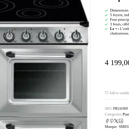
Dimensions 
5 foyers, in
Four princip
3 fours, câb
Le + :
L’esth
chaleureuse
4 199,
Add to wishlis
SKU:
FR24369
Categories:
Pia
Marque :
SME