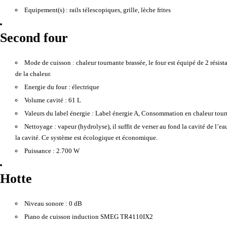
Equipement(s) :
rails télescopiques, grille, lèche frites
Second four
Mode de cuisson :
chaleur tournante brassée, le four est équipé de 2 résist
de la chaleur.
Energie du four :
électrique
Volume cavité :
61 L
Valeurs du label énergie :
Label énergie A, Consommation en chaleur tou
Nettoyage :
vapeur (hydrolyse), il suffit de verser au fond la cavité de l’e
la cavité. Ce système est écologique et économique.
Puissance :
2.700 W
Hotte
Niveau sonore :
0 dB
Piano de cuisson induction SMEG TR4110IX2