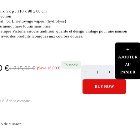
l x h x p : 110 x 90 x 60 cm
duction
al : 61 L, nettoyage vapeur (hydrolyse)
le monophasé fourni sans prise
étique Victoria associe tradition, qualité et design vintage pour une maison
, avec des produits iconiques aux courbes douces.
AJOUTER
AU
In stock
00
€
4 215,00
€
(Save
16,00
€
)
PANIER
BUY NOW
t
Add to compare
no de cuisson
G