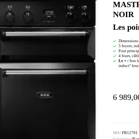
MASTE
NOIR
Les poi
Dimensions 
5 foyers, i
Four princip
4 fours, câ
Le + :
Son lo
induct° four
6 989,
SKU:
FR12791
Categories:
Pia