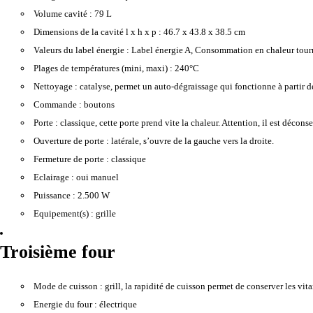
Volume cavité :
79 L
Dimensions de la cavité l x h x p :
46.7 x 43.8 x 38.5 cm
Valeurs du label énergie :
Label énergie A, Consommation en chaleur tou
Plages de températures (mini, maxi) :
240°C
Nettoyage :
catalyse, permet un auto-dégraissage qui fonctionne à partir d
Commande :
boutons
Porte :
classique, cette porte prend vite la chaleur. Attention, il est décons
Ouverture de porte :
latérale, s’ouvre de la gauche vers la droite.
Fermeture de porte :
classique
Eclairage :
oui manuel
Puissance :
2.500 W
Equipement(s) :
grille
Troisième four
Mode de cuisson :
grill, la rapidité de cuisson permet de conserver les vitam
Energie du four :
électrique