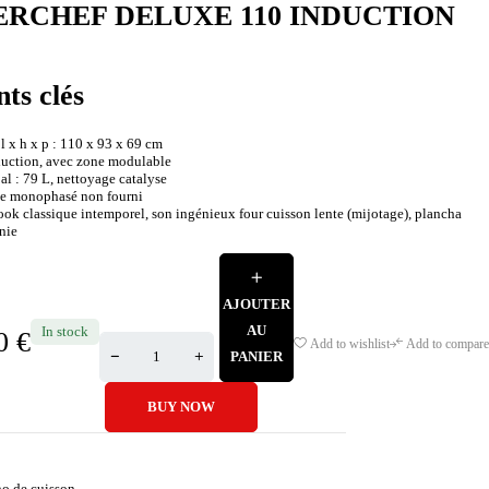
RCHEF DELUXE 110 INDUCTION
nts clés
l x h x p : 110 x 93 x 69 cm
nduction, avec zone modulable
al : 79 L, nettoyage catalyse
ble monophasé non fourni
ok classique intemporel, son ingénieux four cuisson lente (mijotage), plancha
nie
AJOUTER
AU
In stock
00
€
Add to wishlist
Add to compare
PANIER
BUY NOW
no de cuisson