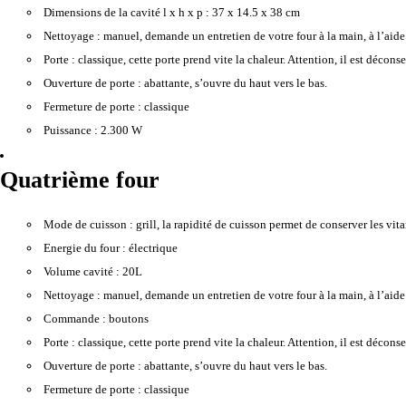
Dimensions de la cavité l x h x p :
37 x 14.5 x 38 cm
Nettoyage :
manuel, demande un entretien de votre four à la main, à l’aide
Porte :
classique, cette porte prend vite la chaleur. Attention, il est décons
Ouverture de porte :
abattante, s’ouvre du haut vers le bas.
Fermeture de porte :
classique
Puissance :
2.300 W
Quatrième four
Mode de cuisson :
grill, la rapidité de cuisson permet de conserver les vitam
Energie du four :
électrique
Volume cavité :
20L
Nettoyage :
manuel, demande un entretien de votre four à la main, à l’aide
Commande :
boutons
Porte :
classique, cette porte prend vite la chaleur. Attention, il est décons
Ouverture de porte :
abattante, s’ouvre du haut vers le bas.
Fermeture de porte :
classique