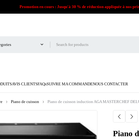
Promotion en cours : Jusqu'à 30 % de réduction appliquée à nos pri
ODUITS
AVIS CLIENTS
FAQs
SUIVRE MA COMMANDE
NOUS CONTACTER
re
Piano de cuisson
Piano de cuisson induction AGA MASTERCHEF DE
Piano d