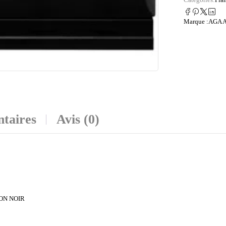
Marque :
AGA 
taires
Avis (0)
ION NOIR