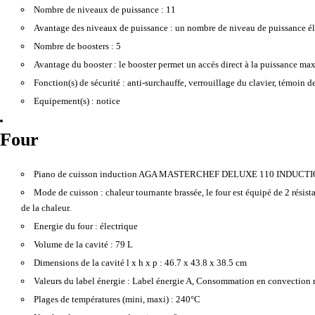
Nombre de niveaux de puissance :
11
Avantage des niveaux de puissance :
un nombre de niveau de puissance éle
Nombre de boosters :
5
Avantage du booster :
le booster permet un accés direct à la puissance maxi
Fonction(s) de sécurité :
anti-surchauffe, verrouillage du clavier, témoin d
Equipement(s) :
notice
Four
Piano de cuisson induction AGA MASTERCHEF DELUXE 110 INDUCT
Mode de cuisson :
chaleur tournante brassée, le four est équipé de 2 résist
de la chaleur.
Energie du four :
électrique
Volume de la cavité :
79 L
Dimensions de la cavité l x h x p :
46.7 x 43.8 x 38.5 cm
Valeurs du label énergie :
Label énergie A, Consommation en convection 
Plages de températures (mini, maxi) :
240°C