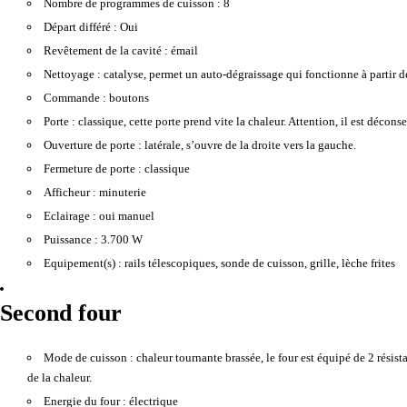
Nombre de programmes de cuisson :
8
Départ différé :
Oui
Revêtement de la cavité :
émail
Nettoyage :
catalyse, permet un auto-dégraissage qui fonctionne à partir d
Commande :
boutons
Porte :
classique, cette porte prend vite la chaleur. Attention, il est décons
Ouverture de porte :
latérale, s’ouvre de la droite vers la gauche.
Fermeture de porte :
classique
Afficheur :
minuterie
Eclairage :
oui manuel
Puissance :
3.700 W
Equipement(s) :
rails télescopiques, sonde de cuisson, grille, lèche frites
Second four
Mode de cuisson :
chaleur tournante brassée, le four est équipé de 2 résist
de la chaleur.
Energie du four :
électrique