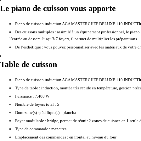
Le piano de cuisson vous apporte
Piano de cuisson induction AGA MASTERCHEF DELUXE 110 INDUCT
Des cuissons multiples :
assimilé à un équipement professionnel, le piano 
l’entrée au dessert. Jusqu’à 7 foyers, il permet de multiplier les préparations.
De l’esthétique :
vous pouvez personnaliser avec les matériaux de votre cho
Table de cuisson
Piano de cuisson induction AGA MASTERCHEF DELUXE 110 INDUCT
Type de table :
induction, montée très rapide en température, gestion précis
Puissance :
7.400 W
Nombre de foyers total :
5
Dont zone(s) spécifique(s) :
plancha
Foyer modulable :
bridge, permet de réunir 2 zones de cuisson en 1 seule d
Type de commande :
manettes
Emplacement des commandes :
en frontal au niveau du four