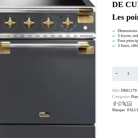
DE CU
Les poi
Dimensions l
5 foyers, i
Four princip
3 fours, câ
SKU:
FR81179
Categories:
Pia
Marque :
FALC