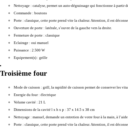
Nettoyage :
catalyse, permet un auto-dégraissage qui fonctionne à partir d
Commande :
boutons
Porte :
classique, cette porte prend vite la chaleur. Attention, il est décons
Ouverture de porte :
latérale, s’ouvre de la gauche vers la droite.
Fermeture de porte :
classique
Eclairage :
oui manuel
Puissance :
2.500 W
Equipement(s) :
grille
Troisième four
Mode de cuisson :
grill, la rapidité de cuisson permet de conserver les vitam
Energie du four :
électrique
Volume cavité :
21 L
Dimensions de la cavité l x h x p :
37 x 14.5 x 38 cm
Nettoyage :
manuel, demande un entretien de votre four à la main, à l’aide
Porte :
classique, cette porte prend vite la chaleur. Attention, il est décons