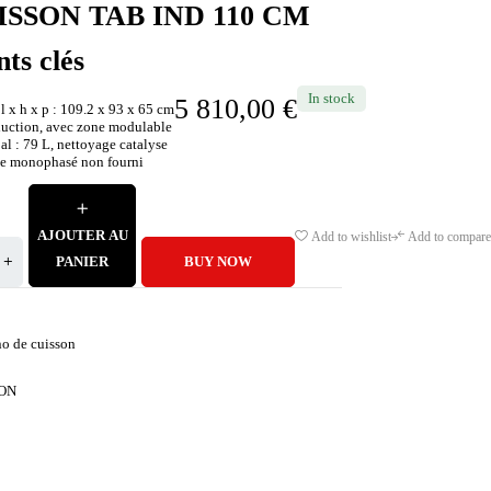
ISSON TAB IND 110 CM
nts clés
In stock
5 810,00
€
 x h x p : 109.2 x 93 x 65 cm
nduction, avec zone modulable
al : 79 L, nettoyage catalyse
ble monophasé non fourni
AJOUTER AU
Add to wishlist
Add to compare
PANIER
BUY NOW
no de cuisson
ON