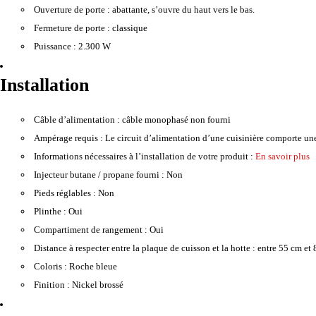
Ouverture de porte :
abattante, s’ouvre du haut vers le bas.
Fermeture de porte :
classique
Puissance :
2.300 W
Installation
Câble d’alimentation :
câble monophasé non fourni
Ampérage requis :
Le circuit d’alimentation d’une cuisinière comporte une
Informations nécessaires à l’installation de votre produit :
En savoir plus
Injecteur butane / propane fourni :
Non
Pieds réglables :
Non
Plinthe :
Oui
Compartiment de rangement :
Oui
Distance à respecter entre la plaque de cuisson et la hotte :
entre 55 cm et 
Coloris :
Roche bleue
Finition :
Nickel brossé