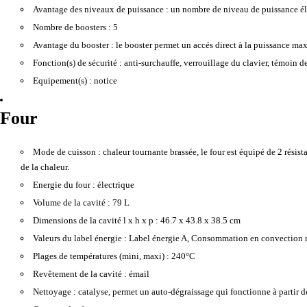
Avantage des niveaux de puissance :
un nombre de niveau de puissance éle
Nombre de boosters :
5
Avantage du booster :
le booster permet un accés direct à la puissance maxi
Fonction(s) de sécurité :
anti-surchauffe, verrouillage du clavier, témoin d
Equipement(s) :
notice
Four
Mode de cuisson :
chaleur tournante brassée, le four est équipé de 2 résist
de la chaleur.
Energie du four :
électrique
Volume de la cavité :
79 L
Dimensions de la cavité l x h x p :
46.7 x 43.8 x 38.5 cm
Valeurs du label énergie :
Label énergie A, Consommation en convection 
Plages de températures (mini, maxi) :
240°C
Revêtement de la cavité :
émail
Nettoyage :
catalyse, permet un auto-dégraissage qui fonctionne à partir d