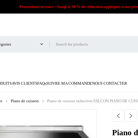
Promotion en cours : Jusqu'à 30 % de réduction appliquée à nos pri
ODUITS
AVIS CLIENTS
FAQs
SUIVRE MA COMMANDE
NOUS CONTACTER
re
Piano de cuisson
Piano de cuisson induction FALCON PIANO DE CU
Piano 