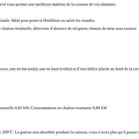
vé vous permet une meilleure maîtrise de la cuisson de vos aliments.
male. Idéal pour porter à ébullition ou saisir les viandes.
e chaleur résiduelle, détection d’absence de récipient, témoin de mise sous tension
ances, une en bas (sole), une en haut (voûte) et d’une hélice placée au fond de la ca
naturelle 0,83 kW, Consommation en chaleur tournante 0,88 kW
e 200°C. La graisse sera absorbée pendant la cuisson, vous n’avez plus qu’à passer u