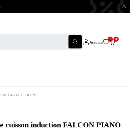
x
0
0
Account
ISSON TAB IND 110 CM
de cuisson induction FALCON PIANO