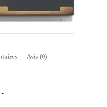
taires
Avis (0)
 CM