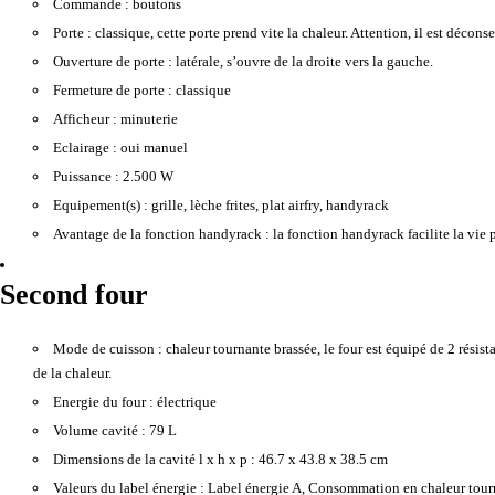
Commande :
boutons
Porte :
classique, cette porte prend vite la chaleur. Attention, il est décons
Ouverture de porte :
latérale, s’ouvre de la droite vers la gauche.
Fermeture de porte :
classique
Afficheur :
minuterie
Eclairage :
oui manuel
Puissance :
2.500 W
Equipement(s) :
grille, lèche frites, plat airfry, handyrack
Avantage de la fonction handyrack :
la fonction handyrack facilite la vie 
Second four
Mode de cuisson :
chaleur tournante brassée, le four est équipé de 2 résist
de la chaleur.
Energie du four :
électrique
Volume cavité :
79 L
Dimensions de la cavité l x h x p :
46.7 x 43.8 x 38.5 cm
Valeurs du label énergie :
Label énergie A, Consommation en chaleur tou