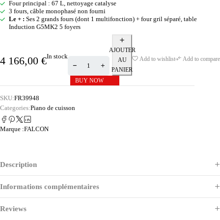
Four principal : 67 L, nettoyage catalyse
3 fours, câble monophasé non fourni
Le + :
Ses 2 grands fours (dont 1 multifonction) + four gril séparé, table
Induction G5MK2 5 foyers
AJOUTER
In stock
4 166,00
€
Add to wishlist
Add to compare
AU
PANIER
BUY NOW
SKU:
FR39948
Categories:
Piano de cuisson
Marque :
FALCON
Description
Informations complémentaires
Reviews