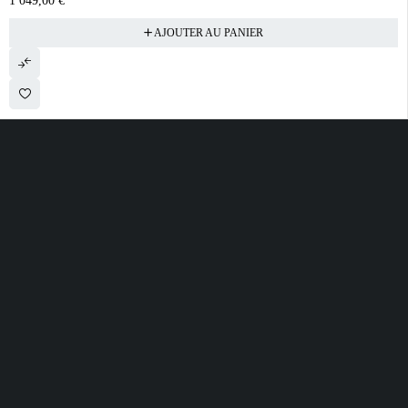
1 049,00
€
AJOUTER AU PANIER
28 ROUTE DE SECLIN 59310 ORCHIES
contact@electrobda.fr
07 80 95 94 69
INFORMATIONS
NOS SERVICES
A PROPOS DE
NOUS
Avis clients
Suivre ma commande
Informations légales