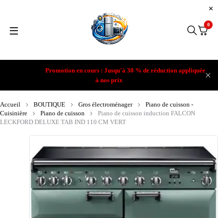
0
Promotion en cours : Jusqu'à 30 % de réduction appliquée
à nos prix
Accueil
BOUTIQUE
Gros électroménager
Piano de cuisson -
Cuisinière
Piano de cuisson
Piano de cuisson induction FALCON
LECKFORD DELUXE TAB IND 110 CM VERT