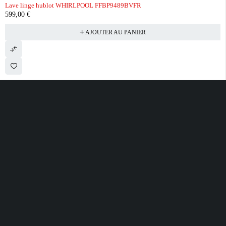
Lave linge hublot WHIRLPOOL FFBP9489BVFR
599,00
€
AJOUTER AU PANIER
28 ROUTE DE SECLIN 59310 ORCHIES
contact@electrobda.fr
07 80 95 94 69
INFORMATIONS
NOS SERVICES
A PROPOS DE