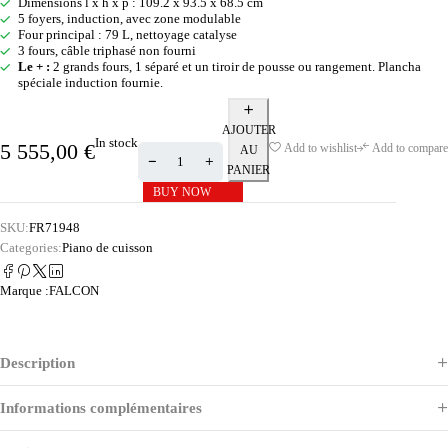
Dimensions l x h x p : 109.2 x 93.5 x 68.5 cm
5 foyers, induction, avec zone modulable
Four principal : 79 L, nettoyage catalyse
3 fours, câble triphasé non fourni
Le + :
2 grands fours, 1 séparé et un tiroir de pousse ou rangement. Plancha
spéciale induction fournie.
AJOUTER
In stock
5 555,00
€
Add to wishlist
Add to compare
AU
PANIER
BUY NOW
SKU:
FR71948
Categories:
Piano de cuisson
Marque :
FALCON
Description
Informations complémentaires