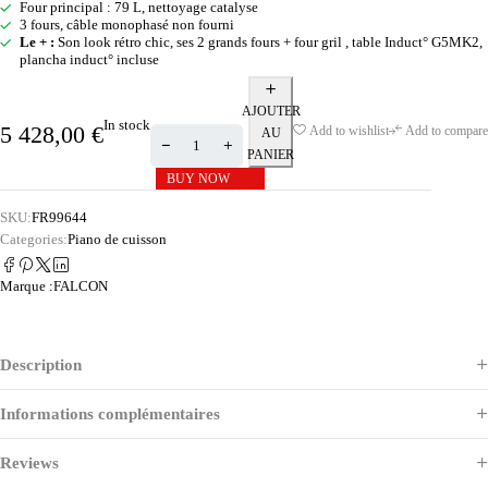
Four principal : 79 L, nettoyage catalyse
3 fours, câble monophasé non fourni
Le + :
Son look rétro chic, ses 2 grands fours + four gril , table Induct° G5MK2,
plancha induct° incluse
AJOUTER
In stock
5 428,00
€
Add to wishlist
Add to compare
AU
PANIER
BUY NOW
SKU:
FR99644
Categories:
Piano de cuisson
Marque :
FALCON
Description
Informations complémentaires
Reviews