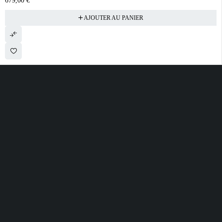
679,00
€
AJOUTER AU PANIER
28 ROUTE DE SECLIN 59310 ORCHIES
contact@electrobda.fr
07 80 95 94 69
INFORMATIONS
NOS SERVICES
A PROPOS DE
NOUS
Avis clients
Suivre ma commande
Informations légales