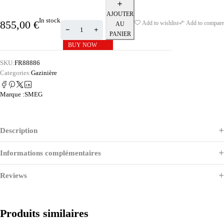
AJOUTER
In stock
855,00
€
Add to wishlist
Add to compare
AU
PANIER
BUY NOW
SKU:
FR88886
Categories:
Gazinière
Marque :
SMEG
Description
Informations complémentaires
Reviews
Produits similaires