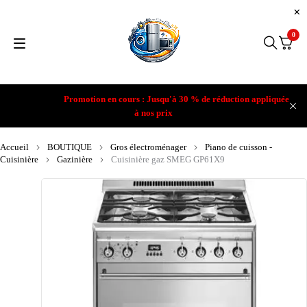
0
Promotion en cours : Jusqu'à 30 % de réduction appliquée
à nos prix
Accueil
BOUTIQUE
Gros électroménager
Piano de cuisson -
Cuisinière
Gazinière
Cuisinière gaz SMEG GP61X9