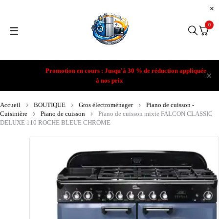
0
Promotion en cours : Jusqu'à 30 % de réduction appliquée
à nos prix
Accueil
BOUTIQUE
Gros électroménager
Piano de cuisson -
Cuisinière
Piano de cuisson
Piano de cuisson mixte FALCON CLASSIC
DELUXE 110 ROCHE BLEUE CHROME