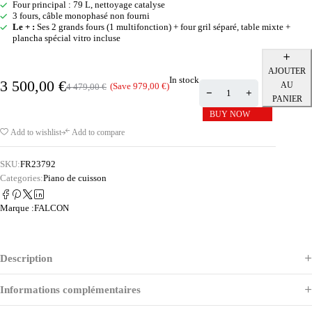
Four principal : 79 L, nettoyage catalyse
3 fours, câble monophasé non fourni
Le + :
Ses 2 grands fours (1 multifonction) + four gril séparé, table mixte +
plancha spécial vitro incluse
AJOUTER
In stock
3 500,00
€
AU
(Save
979,00
€
)
4 479,00
€
PANIER
BUY NOW
Add to wishlist
Add to compare
SKU:
FR23792
Categories:
Piano de cuisson
Marque :
FALCON
Description
Informations complémentaires