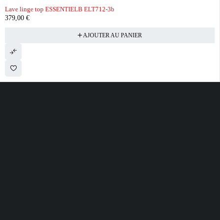
Lave linge top ESSENTIELB ELT712-3b
379,00
€
AJOUTER AU PANIER
28 ROUTE DE SECLIN 59310 ORCHIES
contact@electrobda.fr
07 80 95 94 69
INFORMATIONS
NOS SERVICES
A PROPOS DE